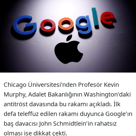
Google, Safari tarayıcısı üzerinden
yapılan arama reklamlarından elde
ettiği gelirin yüzde 36'sını Apple Inc.'e
ödediğini söyledi.
Chicago Üniversitesi'nden Profesör Kevin
Murphy, Adalet Bakanlığının Washington'daki
antitröst davasında bu rakamı açıkladı. İlk
defa teleffuz edilen rakamı duyunca Google'ın
baş davacısı John Schmidtlein'in rahatsız
olması ise dikkat çekti.