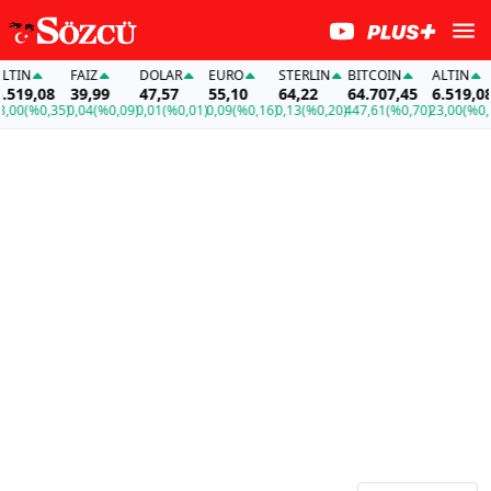
TIN
FAİZ
DOLAR
EURO
STERLIN
BITCOIN
ALTIN
519,08
39,99
47,57
55,10
64,22
64.707,45
6.519,08
00
(%0,35)
0,04
(%0,09)
0,01
(%0,01)
0,09
(%0,16)
0,13
(%0,20)
447,61
(%0,70)
23,00
(%0,35