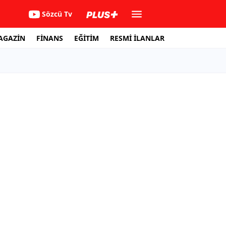
Sözcü Tv
AGAZİN
FİNANS
EĞİTİM
RESMİ İLANLAR