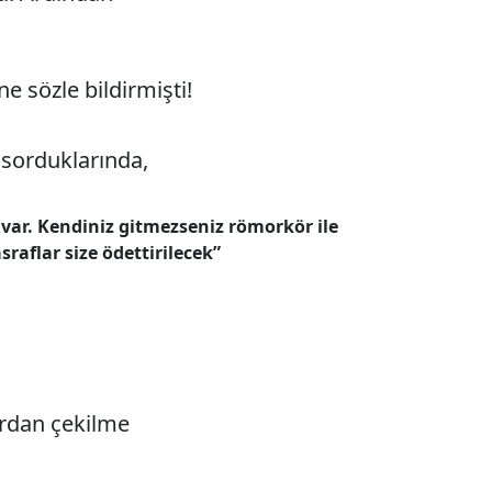
e sözle bildirmişti!
 sorduklarında,
i var. Kendiniz gitmezseniz römorkör ile
raflar size ödettirilecek”
ardan çekilme