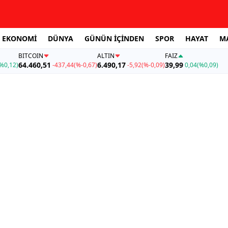
EKONOMİ
DÜNYA
GÜNÜN İÇİNDEN
SPOR
HAYAT
M
BITCOIN
ALTIN
FAİZ
64.460,51
6.490,17
39,99
%0,12)
-437,44
(%-0,67)
-5,92
(%-0,09)
0,04
(%0,09)