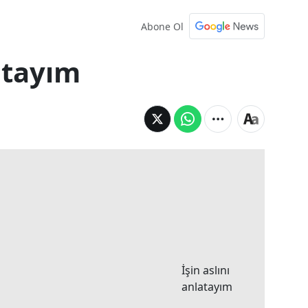
Abone Ol
latayım
İşin aslını
anlatayım