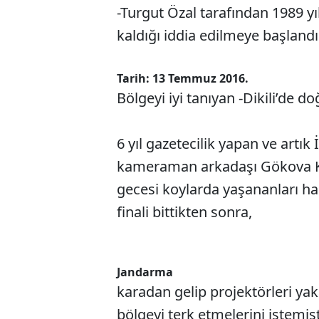
-Turgut Özal tarafından 1989 yı
kaldığı iddia edilmeye başlandı
Tarih: 13 Temmuz 2016.
Bölgeyi iyi tanıyan -Dikili’de 
6 yıl gazetecilik yapan ve artı
kameraman arkadaşı Gökova Kö
gecesi koylarda yaşananları hab
finali bittikten sonra,
Jandarma
karadan gelip projektörleri y
bölgeyi terk etmelerini istemiş