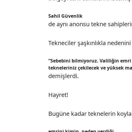
Sahil Güvenlik
de aynı anonsu tekne sahiplerin
Tekneciler şaşkınlıkla nedenini
“Sebebini bilmiyoruz. Valiliğin emr
tekneleriniz çekilecek ve yüksek mas
demişlerdi.
Hayret!
Bugüne kadar teknelerin koyl
emrini kimin, neden verdiği