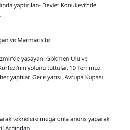
lında yaptırılan- Devlet Konukevi’nde
.
doğan ve Marmaris’te
k İzmir’de yaşayan- Gökmen Ulu ve
rfezi’nin yolunu tuttular. 10 Temmuz
er yaptılar. Gece yarısı, Avrupa Kupası
akarak teknelere megafonla anons yaparak
ti! Ardından