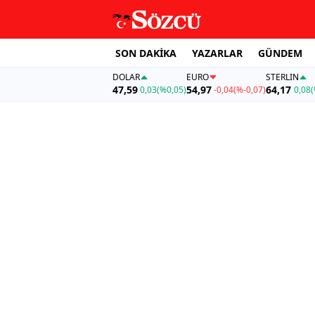
SON DAKİKA
YAZARLAR
GÜNDEM
DOLAR
EURO
STERLIN
47,59
54,97
64,17
0,03
(%0,05)
-0,04
(%-0,07)
0,08
(