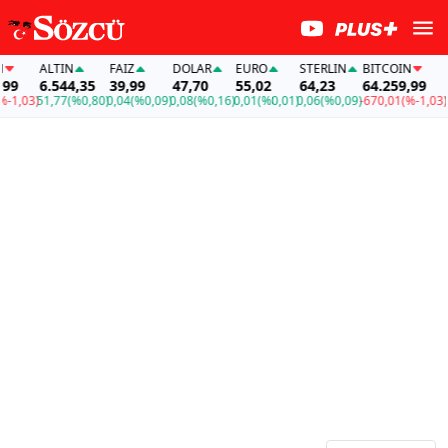
ALTIN
FAİZ
DOLAR
EURO
STERLIN
BITCOIN
ALT
6.544,35
39,99
47,70
55,02
64,23
64.259,99
6.5
,03)
51,77
(%0,80)
0,04
(%0,09)
0,08
(%0,16)
0,01
(%0,01)
0,06
(%0,09)
-670,01
(%-1,03)
51,7