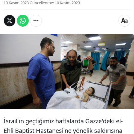
10 Kasım 2023
Güncellenme:
10 Kasım 2023
İsrail'in Gazze'ye yönelik saldırıları sürüyor.
Bölgeden gelen son bilgilere göre, İsrail'in Kudüs
Hastanesi'ne saldırılarının sonucu çok sayıda
kişinin yaralandığı duyuruldu. İsrail'in Gazze'de
bir çocuk hastanesini hedef alması sonucu
hastane hizmet dışı kalırken, oksijensiz kalan bir
çocuğun da hayatını kaybettiği bildirildi.
İsrail'in geçtiğimiz haftalarda Gazze'deki el-
Ehli Baptist Hastanesi'ne yönelik saldırısına