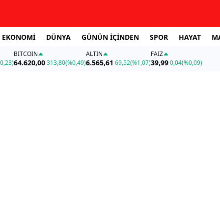
EKONOMİ
DÜNYA
GÜNÜN İÇİNDEN
SPOR
HAYAT
M
BITCOIN
ALTIN
FAİZ
64.620,00
6.565,61
39,99
0,23)
313,80
(%0,49)
69,52
(%1,07)
0,04
(%0,09)