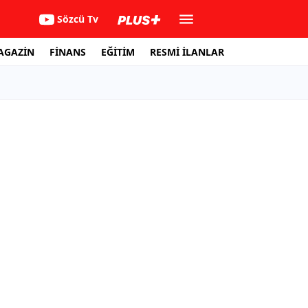
Sözcü Tv
AGAZİN
FİNANS
EĞİTİM
RESMİ İLANLAR