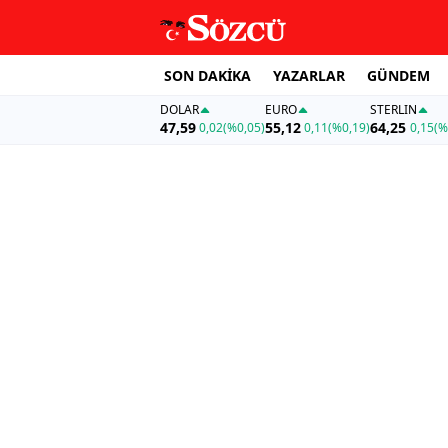
SON DAKİKA
YAZARLAR
GÜNDEM
DOLAR
EURO
STERLIN
47,59
55,12
64,25
0,02
(%0,05)
0,11
(%0,19)
0,15
(%