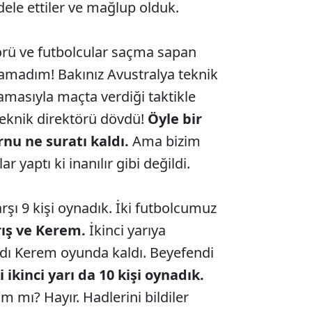
le ettiler ve mağlup olduk.
törü ve futbolcular saçma sapan
namadım! Bakınız Avustralya teknik
lamasıyla maçta verdiği taktikle
 teknik direktörü dövdü!
Öyle bir
nu ne suratı kaldı.
Ama bizim
r yaptı ki inanılır gibi değildi.
rşı 9 kişi oynadık. İki futbolcumuz
ış ve Kerem.
İkinci yarıya
rdı Kerem oyunda kaldı. Beyefendi
i ikinci yarı da 10 kişi oynadık.
ım mı? Hayır. Hadlerini bildiler