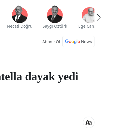
Necati Doğru
Saygı Öztürk
Ege Cansen
Yekta Güng
Abone Ol
ella dayak yedi