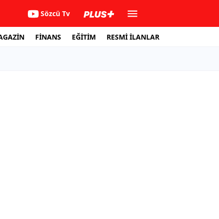
Sözcü Tv
AGAZİN
FİNANS
EĞİTİM
RESMİ İLANLAR