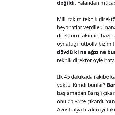
değildi.
Yalandan mücade
Milli takım teknik direk
beyanatlar verdiler. İna
direktörü takımını hazır
oynattığı futbolla bizim
dövdü ki ne ağzı ne bur
teknik direktör öyle hatala
İlk 45 dakikada rakibe ka
yoktu. Kimdi bunlar?
Bar
başlamadan Barış’ı çıka
onu da 85’te çıkardı.
Yan
Avustralya bizden iyi tak