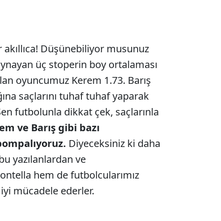
r akıllıca! Düşünebiliyor musunuz
oynayan üç stoperin boy ortalaması
kalan oyuncumuz Kerem 1.73. Barış
ğına saçlarını tuhaf tuhaf yaparak
en futbolunla dikkat çek, saçlarınla
em ve Barış gibi bazı
 pompalıyoruz.
Diyeceksiniz ki daha
 bu yazılanlardan ve
ntella hem de futbolcularımız
 iyi mücadele ederler.