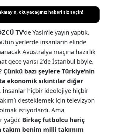
akmayın, okuyacağınız haberi siz seçin!
ÖZCÜ TV
’de Yasin‘le yayın yaptık.
ütün yerlerde insanların elinde
nanacak Avustralya maçına hazırlık
at gece yarısı 2’de İstanbul böyle.
n?
Çünkü bazı şeylere Türkiye’nin
afta ekonomik sıkıntılar diğer
.
İnsanlar hiçbir ideolojiye hiçbir
akım’ı desteklemek için televizyon
 olmak istiyorlardı. Ama
r yağdı!
Birkaç futbolcu hariç
 takım benim milli takımım