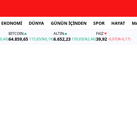
EKONOMİ
DÜNYA
GÜNÜN İÇİNDEN
SPOR
HAYAT
M
BITCOIN
ALTIN
FAİZ
64.859,65
6.652,23
39,92
0,40)
115,65
(%0,18)
159,65
(%2,46)
-0,07
(%-0,17)