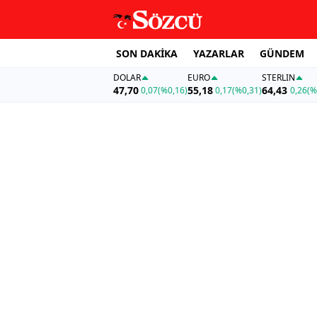
SON DAKİKA
YAZARLAR
GÜNDEM
DOLAR
EURO
STERLIN
47,70
55,18
64,43
0,07
(%0,16)
0,17
(%0,31)
0,26
(%