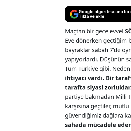
Google algoritmasına bır
Tıkla ve ekle
Maçtan bir gece evvel
S
Eve dönerken geçtiğim b
bayraklar sabah 7’de oy
yapıyorlardı. Düşünün sa
Tüm Türkiye gibi. Nede
ihtiyacı vardı. Bir tar
tarafta siyasi zorluklar
partiye bakmadan Milli T
karşısına geçtiler, mutlu
güvendiğimiz dağlara ka
sahada mücadele eden