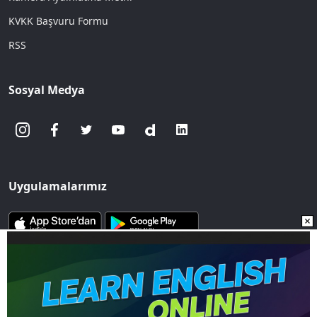
KVKK Başvuru Formu
RSS
Sosyal Medya
Uygulamalarımız
www.sozcu.com.tr internet sitesinde yayınlanan yazı, haber ve
fotoğrafların her türlü telif hakkı Mega Ajans ve Rek. Tic. A.Ş'ye
aittir. İzin alınmadan, kaynak gösterilerek dahi