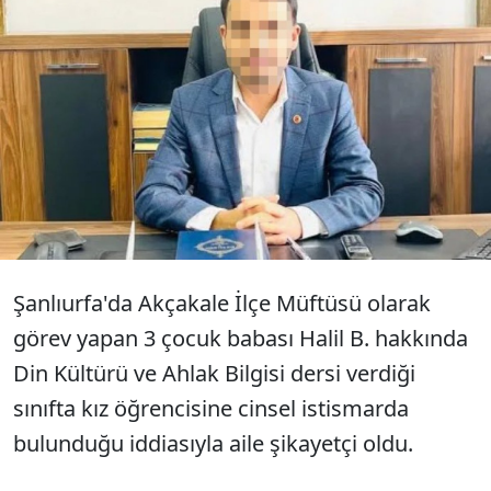
Şanlıurfa’nın Akçakale İlçe Müftüsü Halil
B.’nin, 12 yaşındaki kız öğrencisine cinsel
istismarda bulunduğu iddiasıyla
tutuklandığı açıklandı.
Şanlıurfa'da Akçakale İlçe Müftüsü olarak
görev yapan 3 çocuk babası Halil B. hakkında
Din Kültürü ve Ahlak Bilgisi dersi verdiği
sınıfta kız öğrencisine cinsel istismarda
bulunduğu iddiasıyla aile şikayetçi oldu.