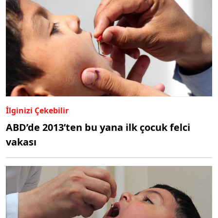
İlginizi Çekebilir
ABD’de 2013’ten bu yana ilk çocuk felci
vakası