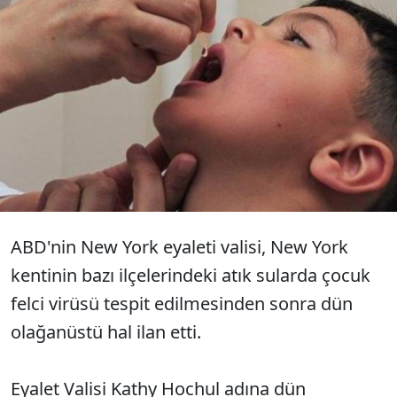
ABD'nin New York kentinde bazı
ilçelerin atık sularında çocuk felcine
neden olan virüse rastlanması yetkilileri
harekete geçirdi.
ABD'nin New York eyaleti valisi, New York
kentinin bazı ilçelerindeki atık sularda çocuk
felci virüsü tespit edilmesinden sonra dün
olağanüstü hal ilan etti.
Eyalet Valisi Kathy Hochul adına dün