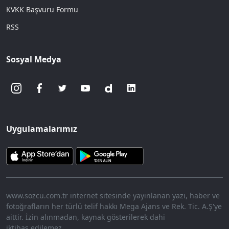
KVKK Başvuru Formu
RSS
Sosyal Medya
Uygulamalarımız
www.sozcu.com.tr internet sitesinde yayınlanan yazı, haber ve
fotoğrafların her türlü telif hakkı Mega Ajans ve Rek. Tic. A.Ş'ye
aittir. İzin alınmadan, kaynak gösterilerek dahi
iktibas edilemez.