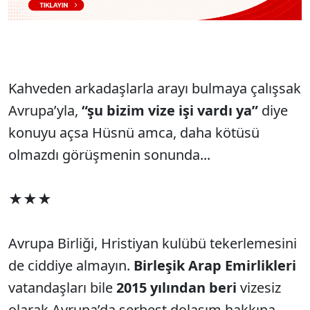
Kahveden arkadaşlarla arayı bulmaya çalışsak
Avrupa’yla,
“şu bizim vize işi vardı ya”
diye
konuyu açsa Hüsnü amca, daha kötüsü
olmazdı görüşmenin sonunda...
★★★
Avrupa Birliği, Hristiyan kulübü tekerlemesini
de ciddiye almayın.
Birleşik Arap Emirlikleri
vatandaşları bile
2015 yılından beri
vizesiz
olarak Avrupa’da serbest dolaşım hakkına