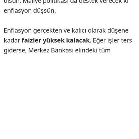
olsun. Maliye politikası da destek verecek ki
enflasyon düşsün.
Enflasyon gerçekten ve kalıcı olarak düşene
kadar
faizler yüksek kalacak
. Eğer işler ters
giderse, Merkez Bankası elindeki tüm
oyuncakları kullanacak.
Beklenmedik bir şey olursa da ekstra
önlemler alınacak. Yani
her şey kontrol
altında
. Hallederiz sen rahat ol tadında.
★★★