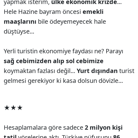
yapmak isterim,
ülke ekonomik krizde
...
Hele Hazine bayram öncesi
emekli
maaşlarını
bile ödeyemeyecek hale
düştüyse...
Yerli turistin ekonomiye faydası ne? Parayı
sağ cebimizden alıp sol cebimize
koymaktan fazlası değil...
Yurt dışından
turist
gelmesi gerekiyor ki kasa dolsun dövizle...
★★★
Hesaplamalara göre sadece
2 milyon kişi
tatil
yörelerine aktı. Türkiye nüfusunu
86