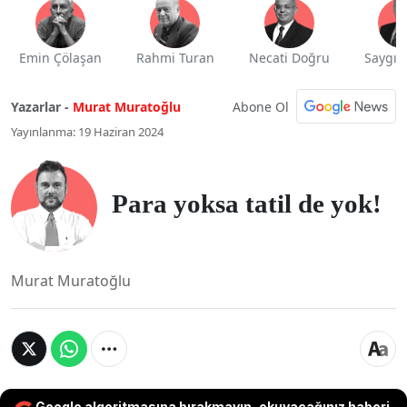
Emin Çölaşan
Rahmi Turan
Necati Doğru
Saygı 
Abone Ol
Yazarlar -
Murat Muratoğlu
Yayınlanma: 19 Haziran 2024
Para yoksa tatil de yok!
Murat Muratoğlu
Google algoritmasına bırakmayın, okuyacağınız haberi