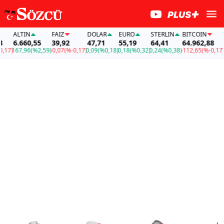
ALTIN
FAİZ
DOLAR
EURO
STERLIN
BITCOIN
ALT
6.660,55
39,92
47,71
55,19
64,41
64.962,88
6.6
)
167,96
(%2,59)
-0,07
(%-0,17)
0,09
(%0,18)
0,18
(%0,32)
0,24
(%0,38)
-112,65
(%-0,17)
167