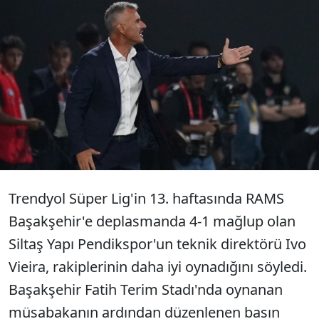
Pendikspor Teknik Direktörü Ivo
Vieira, Başakşehir'e 4-1 yenildikleri
maçın ardından açıklamalarda
bulundu.
Trendyol Süper Lig'in 13. haftasında RAMS
Başakşehir'e deplasmanda 4-1 mağlup olan
Siltaş Yapı Pendikspor'un teknik direktörü Ivo
Vieira, rakiplerinin daha iyi oynadığını söyledi.
Başakşehir Fatih Terim Stadı'nda oynanan
müsabakanın ardından düzenlenen basın