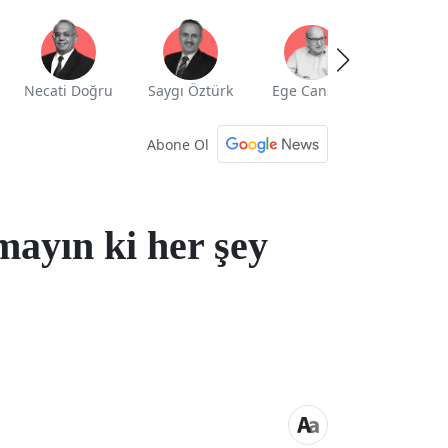
Necati Doğru
Saygı Öztürk
Ege Cansen
Yekta Güng
Abone Ol
ayın ki her şey