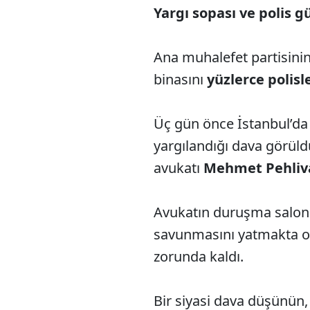
Yargı sopası ve polis g
Ana muhalefet partisinin
binasını
yüzlerce polisl
Üç gün önce İstanbul’d
yargılandığı dava görüld
avukatı
Mehmet Pehli
Avukatın duruşma salonu
savunmasını yatmakta 
zorunda kaldı.
Bir siyasi dava düşünün