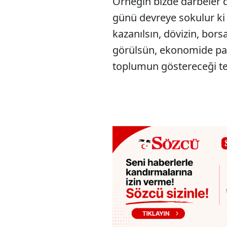
Örneğin bizde darbeler 
günü devreye sokulur ki 
kazanılsın, dövizin, bor
görülsün, ekonomide pan
toplumun göstereceği tep