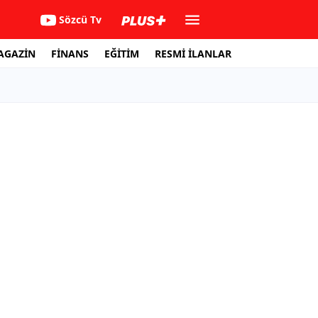
Sözcü Tv
AGAZİN
FİNANS
EĞİTİM
RESMİ İLANLAR