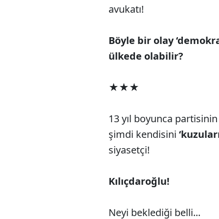
avukatı!
Böyle bir olay ‘demokr
ülkede olabilir?
★★★
13 yıl boyunca partisini
şimdi kendisini
‘kuzular
siyasetçi!
Kılıçdaroğlu!
Neyi beklediği belli...