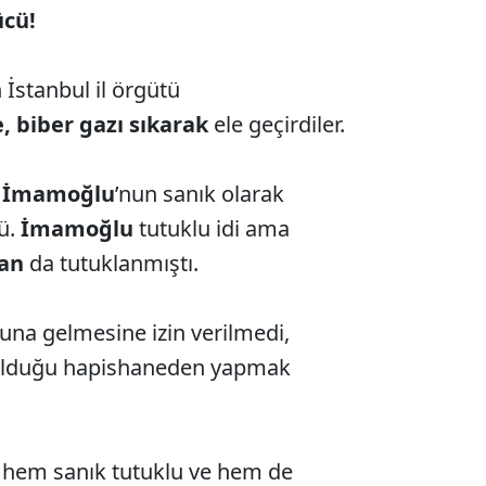
ücü!
 İstanbul il örgütü
e, biber gazı sıkarak
ele geçirdiler.
a
İmamoğlu
’nun sanık olarak
ü.
İmamoğlu
tutuklu idi ama
van
da tutuklanmıştı.
na gelmesine izin verilmedi,
olduğu hapishaneden yapmak
, hem sanık tutuklu ve hem de