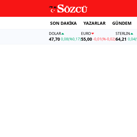
SON DAKİKA
YAZARLAR
GÜNDEM
DOLAR
EURO
STERLIN
47,70
55,00
64,21
0,08
(%0,17)
-0,01
(%-0,02)
0,04
(