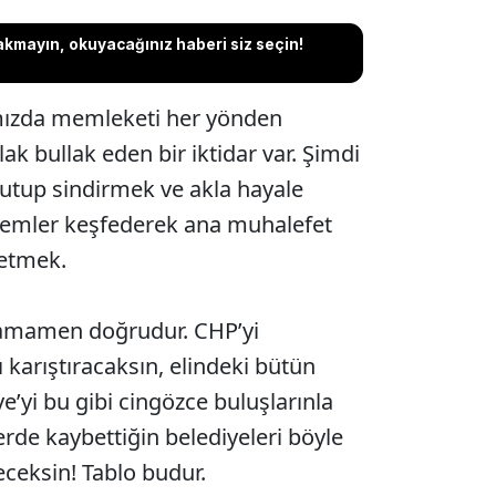
akmayın, okuyacağınız haberi siz seçin!
mızda memleketi her yönden
lak bullak eden bir iktidar var. Şimdi
kutup sindirmek ve akla hayale
temler keşfederek ana muhalefet
 etmek.
amamen doğrudur. CHP’yi
ı karıştıracaksın, elindeki bütün
ye’yi bu gibi cingözce buluşlarınla
erde kaybettiğin belediyeleri böyle
eceksin! Tablo budur.