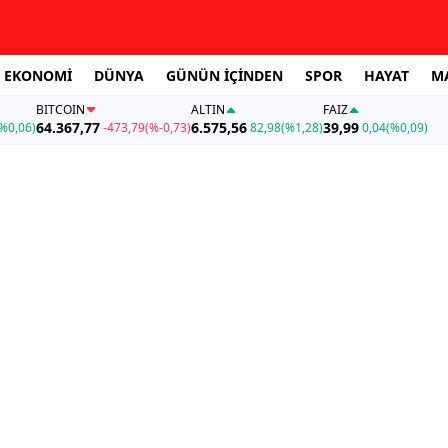
EKONOMİ
DÜNYA
GÜNÜN İÇİNDEN
SPOR
HAYAT
M
BITCOIN
ALTIN
FAİZ
64.367,77
6.575,56
39,99
%0,06)
-473,79
(%-0,73)
82,98
(%1,28)
0,04
(%0,09)