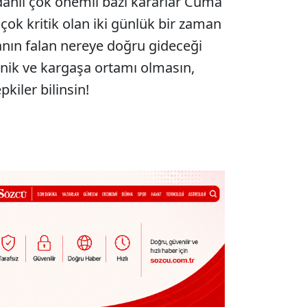
dahil çok önemli bazı kararlar Cuma
çok kritik olan iki günlük bir zaman
sanın falan nereye doğru gideceği
ik ve kargaşa ortamı olmasın,
kiler bilinsin!