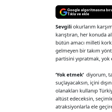
Google algoritmasına bır
Tıkla ve ekle
Sevgili
okurlarım karşı
karıştıran, her konuda al
bütün amacı milleti kor
gelmeyen bir takım yön
partisini yıpratmak, yok
‘Yok etmek’
diyorum, t
suçlayacaksın, içini dışın
olanakları kullanıp Türki
altüst edeceksin, seçiml
atraksiyonlarla ele geçir