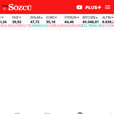
FAİZ
DOLAR
EURO
STERLIN
BITCOIN
ALTIN
4
39,92
47,72
55,16
64,40
65.046,01
6.639,24
0,32)
-0,07
(%-0,17)
0,00
(%0,01)
-0,03
(%-0,05)
-0,01
(%-0,02)
252,78
(%0,39)
-21,31
(%-0,3