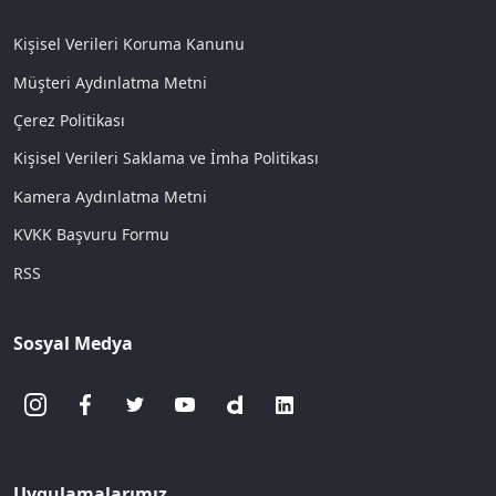
Erkekleri bir yana bırakıyorum. Son aylarda
bu tanımlar aslında bizim özellikle
kadın
belediye başkanlarımız üzerinden, ister
istemez test edildi.
Bazılarını izledikçe gurur duyduk, bazıları için
ise
‘yazıklar olsun sana’
demek zorunda
kaldık.
Halk bunları hem kişilikleri ve hem de partileri
açısından değerlendirip oy vermiş ve başkan
seçmişti.
İçlerinden hiçbiriyle bugüne kadar ne yazık ki