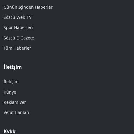
Emin Çölaşan
7 Ağustos 2026 - 22:58
Güncellenme:
8 Ağustos 2026 - 05:00
Sevgili
okurlarım, hep bildiğimiz gibi insanlar
her ortamda üçe ayrılır!..
Mert olanlar ve olmayanlar.
Yürekli olanlar ve olmayanlar.
Korkaklar ve korkmayanlar.