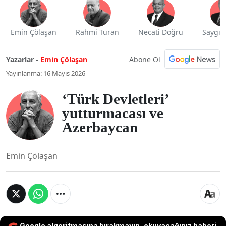
Emin Çölaşan
Rahmi Turan
Necati Doğru
Saygı 
Abone Ol
Yazarlar -
Emin Çölaşan
Yayınlanma: 16 Mayıs 2026
‘Türk Devletleri’
yutturmacası ve
Azerbaycan
Emin Çölaşan
Google algoritmasına bırakmayın, okuyacağınız haberi