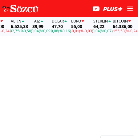
ALTIN
FAİZ
DOLAR
EURO
STERLIN
BITCOIN
A
0
6.525,33
39,99
47,70
55,00
64,22
64.386,00
6
,24)
32,75
(%0,50)
0,04
(%0,09)
0,08
(%0,16)
-0,01
(%-0,03)
0,04
(%0,07)
-155,53
(%-0,24)
3