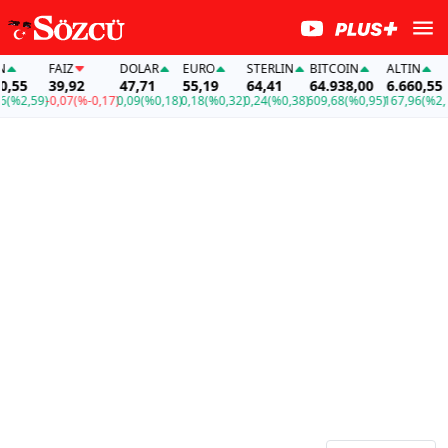
FAİZ
DOLAR
EURO
STERLIN
BITCOIN
ALTIN
F
5
39,92
47,71
55,19
64,41
64.938,00
6.660,55
3
2,59)
-0,07
(%-0,17)
0,09
(%0,18)
0,18
(%0,32)
0,24
(%0,38)
609,68
(%0,95)
167,96
(%2,59)
-