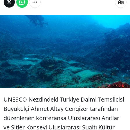
Birleşmiş Milletler Eğitim, Bilim ve Kültür
Örgütünün (UNESCO) Fransa'nın başkenti
Paris'teki genel merkezinde düzenlenen
konferansta, Türkiye'de bulunan dünyanın en
eski gemi batığı tanıtıldı.
UNESCO Nezdindeki Türkiye Daimi Temsilcisi
Büyükelçi Ahmet Altay Cengizer tarafından
düzenlenen konferansa Uluslararası Anıtlar
ve Sitler Konseyi Uluslararası Sualtı Kültür