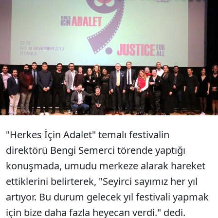
Bu yıl dokuzuncusu düzenlenen
Uluslararası Suç ve Ceza Film Festivali'nin
ödül töreni, Cemal Reşit Rey Konser
Salonu'nda gerçekleştirildi.
"Herkes İçin Adalet" temalı festivalin
direktörü Bengi Semerci törende yaptığı
konuşmada, umudu merkeze alarak hareket
ettiklerini belirterek, "Seyirci sayımız her yıl
artıyor. Bu durum gelecek yıl festivali yapmak
için bize daha fazla heyecan verdi." dedi.