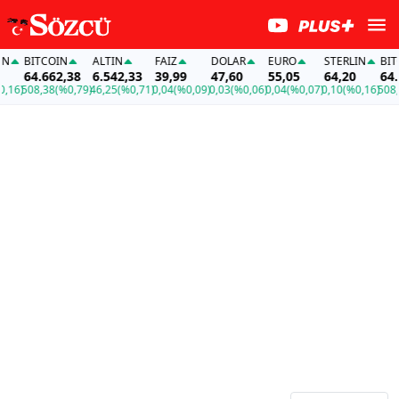
BITCOIN
ALTIN
FAİZ
DOLAR
EURO
STERLIN
BITC
64.662,38
6.542,33
39,99
47,60
55,05
64,20
64.6
16)
508,38
(%0,79)
46,25
(%0,71)
0,04
(%0,09)
0,03
(%0,06)
0,04
(%0,07)
0,10
(%0,16)
508,3