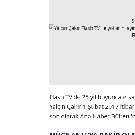
S
e
F
Flash TV'de 25 yıl boyunca ef
Yalçın Çakır 1 Şubat 2017 itibar
son olarak Ana Haber Bülteni'
MÜGE ANLI'YA RAKİP OL