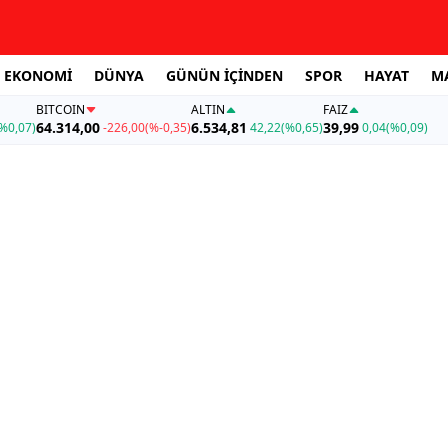
EKONOMİ
DÜNYA
GÜNÜN İÇİNDEN
SPOR
HAYAT
M
BITCOIN
ALTIN
FAİZ
64.314,00
6.534,81
39,99
%0,07)
-226,00
(%-0,35)
42,22
(%0,65)
0,04
(%0,09)