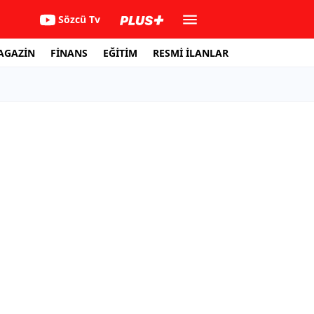
Sözcü Tv
AGAZİN
FİNANS
EĞİTİM
RESMİ İLANLAR