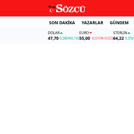
SON DAKİKA
YAZARLAR
GÜNDEM
DOLAR
EURO
STERLIN
47,70
55,00
64,22
0,08
(%0,16)
-0,01
(%-0,02)
0,05
(