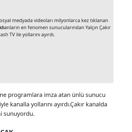
osyal medyada videoları milyonlarca kez tıklanan
kranların en fenomen sunucularından Yalçın Çakır
lash TV ile yollarını ayırdı.
sane programlara imza atan ünlü sunucu
iyle kanalla yollarını ayırdı.Çakır kanalda
ni sunuyordu.
ACAK