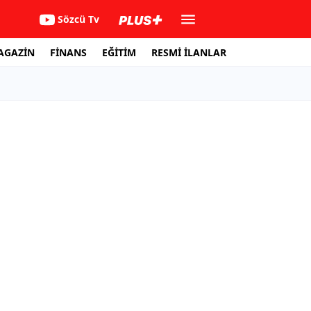
Sözcü Tv
AGAZİN
FİNANS
EĞİTİM
RESMİ İLANLAR