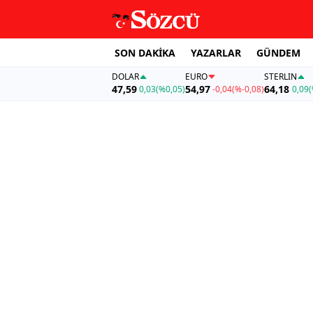
SON DAKİKA
YAZARLAR
GÜNDEM
DOLAR
EURO
STERLIN
47,59
54,97
64,18
0,03
(%0,05)
-0,04
(%-0,08)
0,09
(