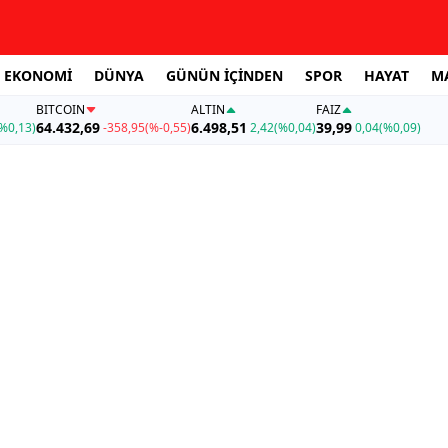
EKONOMİ
DÜNYA
GÜNÜN İÇİNDEN
SPOR
HAYAT
M
BITCOIN
ALTIN
FAİZ
64.432,69
6.498,51
39,99
%0,13)
-358,95
(%-0,55)
2,42
(%0,04)
0,04
(%0,09)