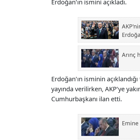
Erdoğan'ın ismini açıkladı.
AKP'ni
Erdoğa
Arınç h
Erdoğan'ın isminin açıklandığı 
yayında verilirken, AKP'ye yakın
Cumhurbaşkanı ilan etti.
Emine 