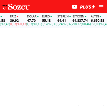
FAİZ
DOLAR
EURO
STERLIN
BITCOIN
ALTIN
FAİ
39,92
47,70
55,18
64,41
64.837,74
6.650,58
39,
3)
-0,07
(%-0,17)
0,07
(%0,15)
0,17
(%0,30)
0,24
(%0,37)
298,77
(%0,46)
158,00
(%2,43)
-0,0