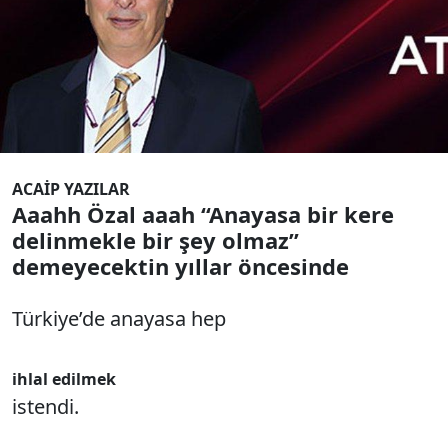
Aaahh Özal aaah “Anayasa bir kere
delinmekle bir şey olmaz”
demeyecektin yıllar öncesinde
ACAİP YAZILAR
Aaahh Özal aaah “Anayasa bir kere
delinmekle bir şey olmaz”
demeyecektin yıllar öncesinde
Türkiye’de anayasa hep
ihlal edilmek
istendi.