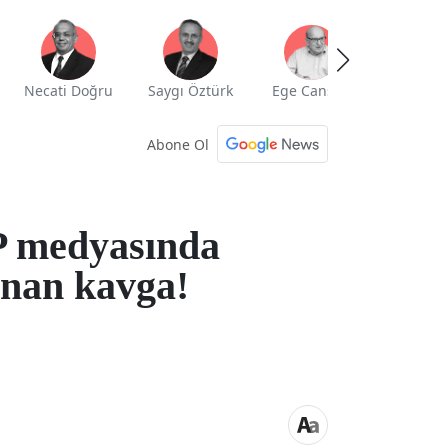
Necati Doğru
Saygı Öztürk
Ege Cansen
Yekta Güng
Abone Ol
 medyasında
nan kavga!