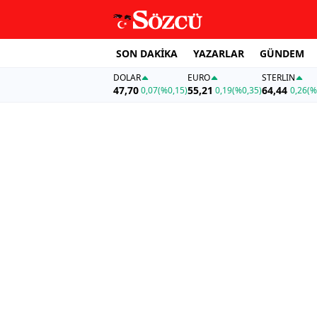
SON DAKİKA
YAZARLAR
GÜNDEM
DOLAR
EURO
STERLIN
47,70
55,21
64,44
0,07
(%0,15)
0,19
(%0,35)
0,26
(%