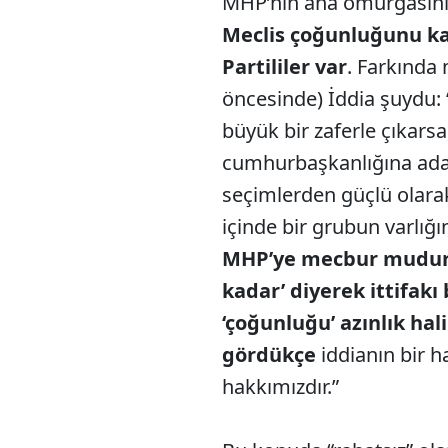
MHP’nin ana omurgasın
Meclis çoğunluğunu k
Partililer var
. Farkında 
öncesinde) İddia şuydu: 
büyük bir zaferle çıkarsa
cumhurbaşkanlığına adayl
seçimlerden güçlü olara
içinde bir grubun varlığı
MHP’ye mecbur mudur? 
kadar’ diyerek ittifakı
‘çoğunluğu’ azınlık hal
gördükçe
iddianın bir h
hakkımızdır.”