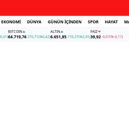
EKONOMİ
DÜNYA
GÜNÜN İÇİNDEN
SPOR
HAYAT
M
BITCOIN
ALTIN
FAİZ
64.719,76
6.651,85
39,92
0,41)
270,71
(%0,42)
159,27
(%2,45)
-0,07
(%-0,17)