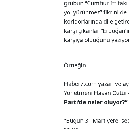
grubun “Cumhur İttifakı
yol yürünmez” fikrini de
koridorlarında dile geti
karşı çıkanlar “Erdoğan’ın
karşıya olduğunu yazıyor
Örneğin...
Haber7.com yazarı ve ay
Yönetmeni Hasan Öztürk’
Parti’de neler oluyor?”
“Bugün 31 Mart yerel seç