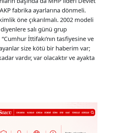
nların başında da MHP lideri Devlet
 “AKP fabrika ayarlarına dönmeli.
mlik öne çıkarılmalı. 2002 modeli
 diyenlere salı günü grup
: “Cumhur İttifakı’nın tasfiyesine ve
yanlar size kötü bir haberim var;
adar vardır, var olacaktır ve ayakta