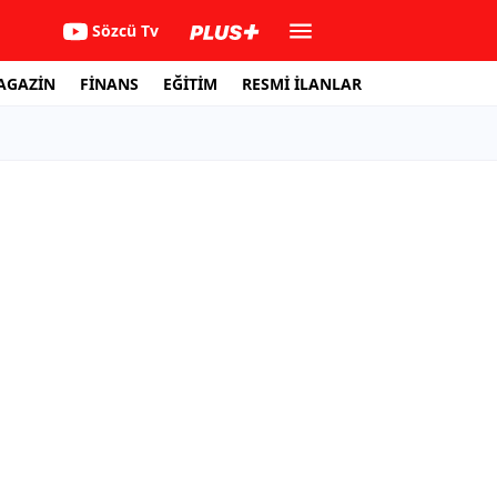
Sözcü Tv
AGAZİN
FİNANS
EĞİTİM
RESMİ İLANLAR