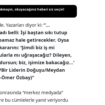
akmayın, okuyacağınız haberi siz seçin!
. Yazarları diyor ki:
“...
ı belli: İşi baştan sıkı tutup
 yapamaz hale getirecekler. Oysa
rarını: ‘Şimdi biz iş mi
larla mı uğraşacağız? Dileyen,
dursun; biz, işimize bakacağız...’
/Bir Liderin Doğuşu/Meydan
li-Ömer Özbay)”
 sonrasında “merkez medyada”
lere bu cümlelerle yanıt veriyordu