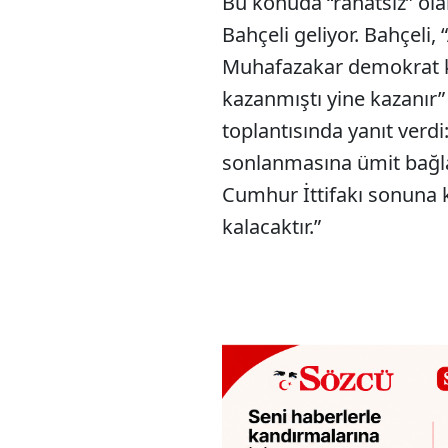
Bu konuda “rahatsız” ola
Bahçeli geliyor. Bahçeli,
Muhafazakar demokrat ki
kazanmıştı yine kazanır”
toplantısında yanıt verdi
sonlanmasına ümit bağla
Cumhur İttifakı sonuna k
kalacaktır.”