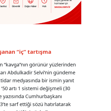
şanan “iç” tartışma
 “kavga”nın görünür yüzlerinden
azarı Abdulkadir Selvi’nin gündeme
iktidar medyasında bir ismin yanıt
 ‘50 artı 1 sistemi değişmeli (30
öşe yazısında Cumhurbaşkanı
te sarf ettiği sözü hatırlatarak