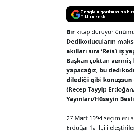
Google algoritmasına bır
Tıkla ve ekle
Bir
kitap duruyor önümde
Dedikoducuların maksad
akılları sıra ‘Reis’i iş
Başkan çoktan vermiş ka
yapacağız, bu dedikodu
dilediği gibi konuşsun 
(Recep Tayyip Erdoğan
Yayınları/Hüseyin Bes
27 Mart 1994 seçimleri
Erdoğan’la ilgili eleştiri