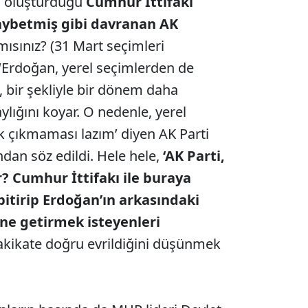
ı oluşturduğu
Cumhur İttifakı
aybetmiş gibi davranan AK
mısınız? (31 Mart seçimleri
‘Erdoğan, yerel seçimlerden de
, bir şekliyle bir dönem daha
ığını koyar. O nedenle, yerel
k çıkmaması lazım’ diyen AK Parti
ndan söz edildi. Hele hele,
‘AK Parti,
Cumhur İttifakı ile buraya
 bitirip Erdoğan’ın arkasındaki
ine getirmek isteyenleri
akikate doğru evrildiğini düşünmek