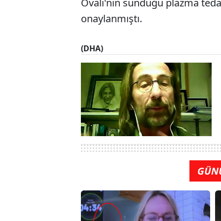
Ovalı'nın sunduğu plazma tedav
onaylanmıştı.
(DHA)
GÜN