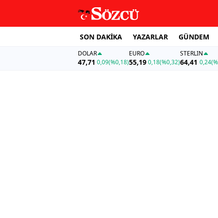
SON DAKİKA
YAZARLAR
GÜNDEM
DOLAR
EURO
STERLIN
47,71
55,19
64,41
0,09
(%0,18)
0,18
(%0,32)
0,24
(%