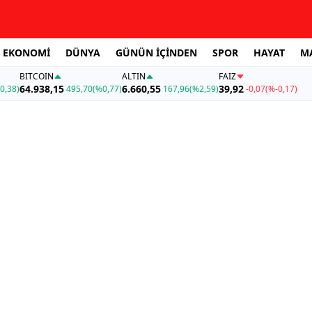
EKONOMİ
DÜNYA
GÜNÜN İÇİNDEN
SPOR
HAYAT
M
BITCOIN
ALTIN
FAİZ
64.938,15
6.660,55
39,92
0,38)
495,70
(%0,77)
167,96
(%2,59)
-0,07
(%-0,17)