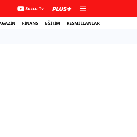
Sözcü Tv
AGAZİN
FİNANS
EĞİTİM
RESMİ İLANLAR