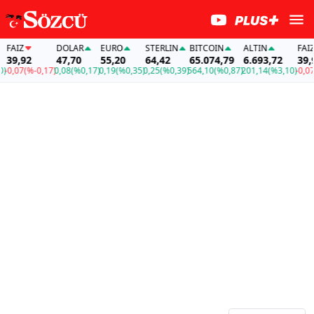
FAİZ
DOLAR
EURO
STERLIN
BITCOIN
ALTIN
FAİZ
39,92
47,70
55,20
64,42
65.074,79
6.693,72
39,92
0,07
(%-0,17)
0,08
(%0,17)
0,19
(%0,35)
0,25
(%0,39)
564,10
(%0,87)
201,14
(%3,10)
-0,07
(%