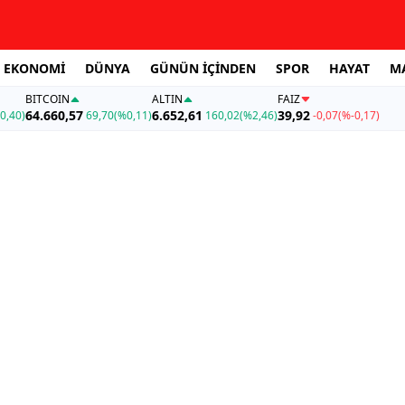
EKONOMİ
DÜNYA
GÜNÜN İÇİNDEN
SPOR
HAYAT
M
BITCOIN
ALTIN
FAİZ
64.660,57
6.652,61
39,92
0,40)
69,70
(%0,11)
160,02
(%2,46)
-0,07
(%-0,17)