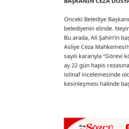
BAŞKANIN CEZA DOSY
Önceki Belediye Başkanı 
belediyenin elinde. Neyi
Bu arada, Ali Şahin’in ba
Asliye Ceza Mahkemesi’ni
sayılı kararıyla “Görevi
ay 22 gün hapis cezasına
istinaf incelemesinde ol
kesinleşmesi halinde ba