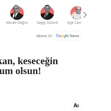
Necati Doğru
Saygı Öztürk
Ege Cansen
Yekta Güng
Abone Ol
an, keseceğin
um olsun!