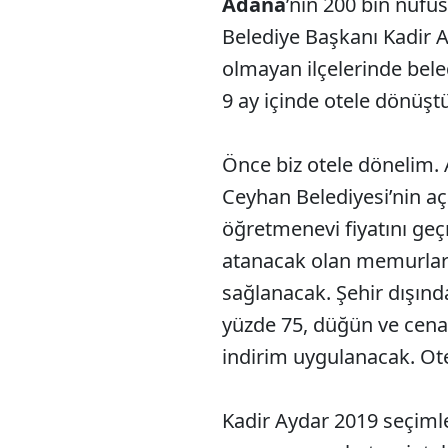
Adana
’nın 200 bin nüfus
Belediye Başkanı Kadir
olmayan ilçelerinde beled
9 ay içinde otele dönüşt
Önce biz otele dönelim. A
Ceyhan Belediyesi’nin aça
öğretmenevi fiyatını geç
atanacak olan memurlar
sağlanacak. Şehir dışınd
yüzde 75, düğün ve cena
indirim uygulanacak. Ot
Kadir Aydar 2019 seçimle