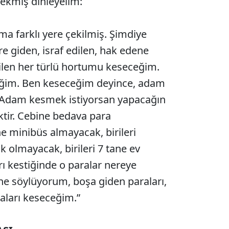
cekmiş dinleyelim:
a farklı yere çekilmiş. Şimdiye
e giden, israf edilen, hak edene
ilen her türlü hortumu keseceğim.
ğim. Ben keseceğim deyince, adam
 Adam kesmek istiyorsan yapacağın
tir. Cebine bedava para
ne minibüs almayacak, birileri
k olmayacak, birileri 7 tane ev
ı kestiğinde o paralar nereye
ine söylüyorum, boşa giden paraları,
aları keseceğim.”