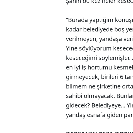
Şahin bu kez neler kese
“Burada yaptığım konuşm
kadar belediyede boş yer
verilmeyen, yandaşa ver
Yine söylüyorum kesece
keseceğimi söylemişler.
en iyi iş hortumu kesmek
girmeyecek, birileri 6 ta
bilmem ne şirketine orta
sahibi olmayacak. Bunlar
gidecek? Belediyeye... Y
yandaş esnafa giden par