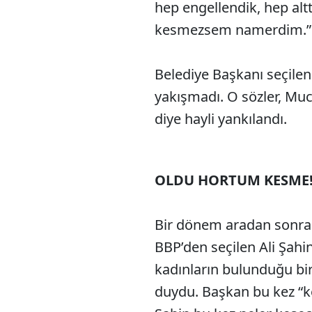
hep engellendik, hep alt
kesmezsem namerdim.”
Belediye Başkanı seçile
yakışmadı. O sözler, M
diye hayli yankılandı.
OLDU HORTUM KESME
Bir dönem aradan sonra
BBP’den seçilen Ali Şahin
kadınların bulunduğu bi
duydu. Başkan bu kez “ke