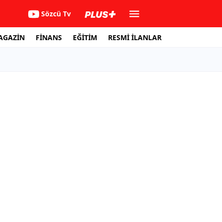
Sözcü Tv
AGAZİN
FİNANS
EĞİTİM
RESMİ İLANLAR