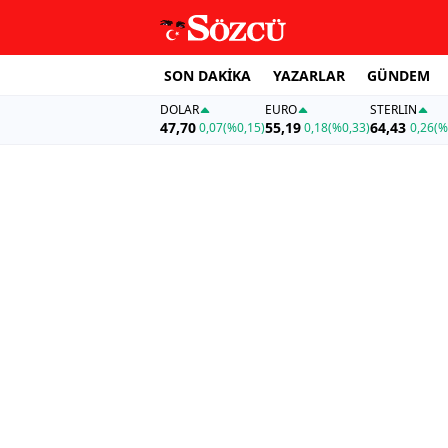
SON DAKİKA
YAZARLAR
GÜNDEM
DOLAR
EURO
STERLIN
47,70
55,19
64,43
0,07
(%0,15)
0,18
(%0,33)
0,26
(%