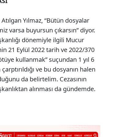
ASI
Atılgan Yılmaz, “Bütün dosyalar
miz varsa buyursun çıkarsın” diyor.
şkanlığı dönemiyle ilgili Mucur
n 21 Eylül 2022 tarih ve 2022/370
 kötüye kullanmak” suçundan 1 yıl 6
 çarptırıldığı ve bu dosyanın halen
duğunu da belirtelim. Cezasının
şkanlıktan alınması da gündemde.