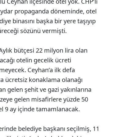
lu Ceyhan ilçesinde otel yok. CHP’li
 Aydar propaganda döneminde, otel
iye binasını başka bir yere taşıyıp
üreceği sözünü vermişti.
ylık bütçesi 22 milyon lira olan
cağı otelin gecelik ücreti
meyecek. Ceyhan’a ilk defa
a ücretsiz konaklama olanağı
an gelen şehit ve gazi yakınlarına
zeye gelen misafirlere yüzde 50
el 9 ay içinde tamamlanacak.
rinde belediye başkanı seçilmiş, 11