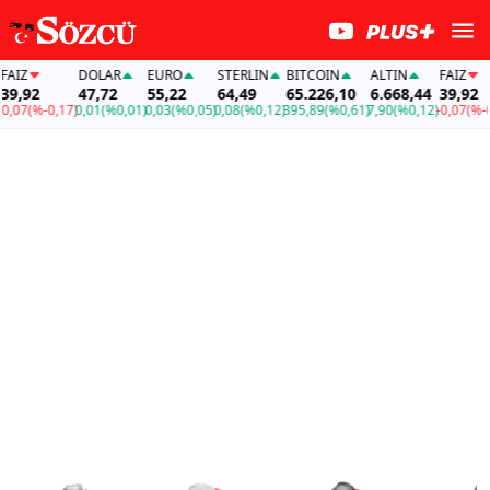
DOLAR
EURO
STERLIN
BITCOIN
ALTIN
FAİZ
2
47,72
55,22
64,49
65.226,10
6.668,44
39,92
(%-0,17)
0,01
(%0,01)
0,03
(%0,05)
0,08
(%0,12)
395,89
(%0,61)
7,90
(%0,12)
-0,07
(%-0,17)
0