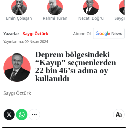
Emin Çölaşan
Rahmi Turan
Necati Doğru
Saygı 
Abone Ol
Yazarlar -
Saygı Öztürk
Yayınlanma: 09 Nisan 2024
Deprem bölgesindeki
“Kayıp” seçmenlerden
22 bin 46’sı adına oy
kullanıldı
Saygı Öztürk