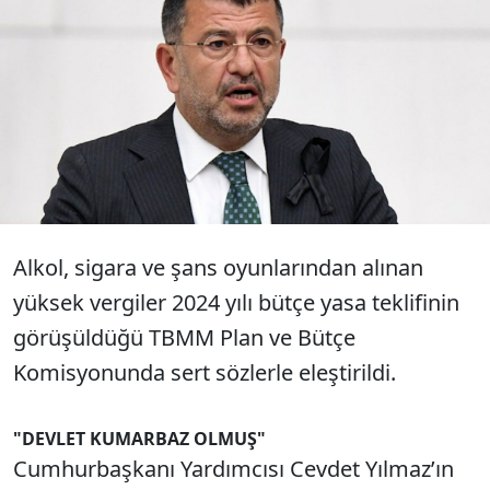
CHP’li Ağbaba, devletin şans
oyunlarıyla kumara, içki ve sigaradaki
vergilerle de alkole bağımlı hale
getirildiğini söyledi.
Alkol, sigara ve şans oyunlarından alınan
yüksek vergiler 2024 yılı bütçe yasa teklifinin
görüşüldüğü TBMM Plan ve Bütçe
Komisyonunda sert sözlerle eleştirildi.
"DEVLET KUMARBAZ OLMUŞ"
Cumhurbaşkanı Yardımcısı Cevdet Yılmaz’ın