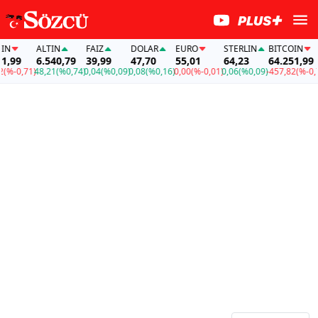
N
ALTIN
FAİZ
DOLAR
EURO
STERLIN
BITCOIN
,99
6.540,79
39,99
47,70
55,01
64,23
64.251,99
%-0,71)
48,21
(%0,74)
0,04
(%0,09)
0,08
(%0,16)
0,00
(%-0,01)
0,06
(%0,09)
-457,82
(%-0,71