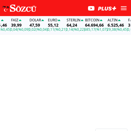
FAİZ
DOLAR
EURO
STERLIN
BITCOIN
ALTIN
FAİZ
6
39,99
47,59
55,12
64,24
64.694,66
6.525,46
39,9
45)
0,04
(%0,09)
0,02
(%0,04)
0,11
(%0,21)
0,14
(%0,22)
685,17
(%1,07)
29,38
(%0,45)
0,04
(