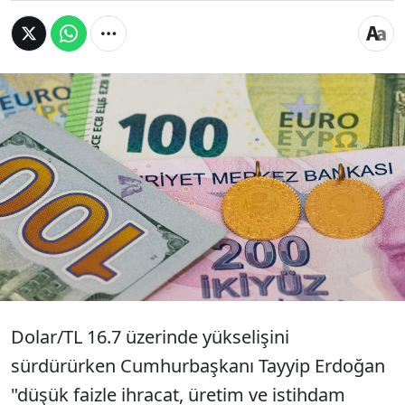
Sene başında 13,35 TL olan dolar kuru, bugün
16,77'yi gördü. Euro 18,01 liraya kadar yükseldi.
Erdoğan dün, faizi düşürmeye devam
edeceklerini belirterek "Fiyat istikrarını ise
aldığımız diğer tedbirlerin yanı sıra işimize gelen
seviyedeki bir döviz kuruyla cari fazla artırarak
sağlamayı planlıyoruz." demişti.
Dolar/TL 16.7 üzerinde yükselişini
sürdürürken Cumhurbaşkanı Tayyip Erdoğan
"düşük faizle ihracat, üretim ve istihdam