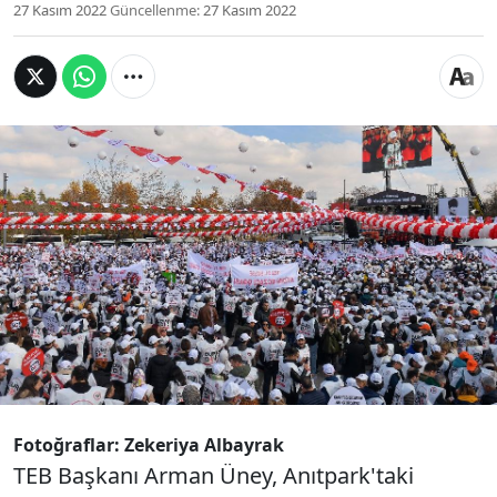
27 Kasım 2022
Güncellenme:
27 Kasım 2022
Türk Eczacıları Birliğince (TEB) düzenlenen "Büyük
Eczacı Mitingi"nde, eczacıların sorunlarının
çözülmesi talebi dile getirildi. TEB Başkanı Arman
Üney "Biz eczacılar ilaç yokluklarına, kontrolsüz
açılan fakültelere, eczanelerdeki ekonomik
çıkmaza, kamu eczacısının hak kaybına,
eczacıların yok sayılmasına 'dur' diyoruz." dedi.
Fotoğraflar: Zekeriya Albayrak
TEB Başkanı Arman Üney, Anıtpark'taki