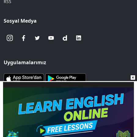
RSS
Sosyal Medya
Uygulamalarımız
www.sozcu.com.tr internet sitesinde yayınlanan yazı, haber ve
fotoğrafların her türlü telif hakkı Mega Ajans ve Rek. Tic. A.Ş'ye
aittir. İzin alınmadan, kaynak gösterilerek dahi
iktibas edilemez.
Copyright © 2023 - Tüm hakları saklıdır. Mega Ajans ve Rek.
Tic. A.Ş.