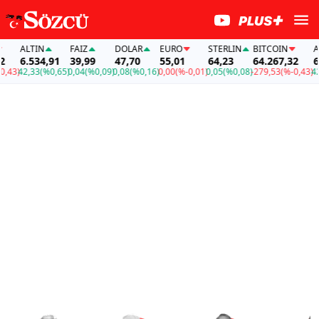
ALTIN
FAİZ
DOLAR
EURO
STERLIN
BITCOIN
ALTIN
6.534,91
39,99
47,70
55,01
64,23
64.267,32
6.534
2,33
(%0,65)
0,04
(%0,09)
0,08
(%0,16)
0,00
(%-0,01)
0,05
(%0,08)
-279,53
(%-0,43)
42,33
(%