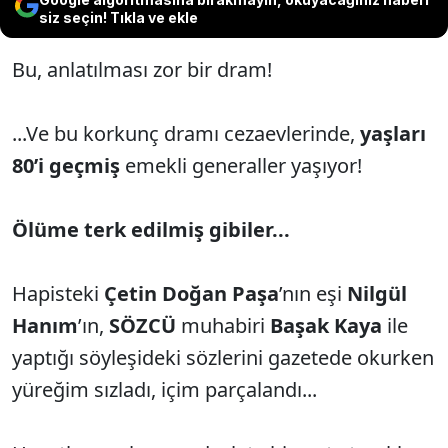
siz seçin! Tıkla ve ekle
Bu, anlatılması zor bir dram!
...Ve bu korkunç dramı cezaevlerinde,
yaşları
80’i geçmiş
emekli generaller yaşıyor!
Ölüme terk edilmiş gibiler...
Hapisteki
Çetin Doğan Paşa
’nın eşi
Nilgül
Hanım
’ın,
SÖZCÜ
muhabiri
Başak Kaya
ile
yaptığı söyleşideki sözlerini gazetede okurken
yüreğim sızladı, içim parçalandı...