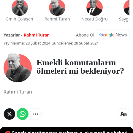
Emin Çölaşan
Rahmi Turan
Necati Doğru
Saygı 
Abone Ol
Yazarlar -
Rahmi Turan
Yayınlanma: 28 Şubat 2024
Güncelleme: 28 Şubat 2024
Emekli komutanların
ölmeleri mi bekleniyor?
Rahmi Turan
Google algoritmasına bırakmayın, okuyacağınız haberi