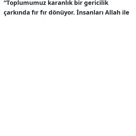
“Toplumumuz karanlık bir gericilik
çarkında fır fır dönüyor. İnsanları Allah ile
aldatıyorlar. İslâm’la zerre kadar ilişiği
olmayanlar, dini kullanıp din duygusu
sömürüsü ile halkı soyuyor”
diye
“din
ticareti”
yapan herkesi eleştiriyordu.
Yaşar Nuri Öztürk
’ün sert sözlerle kınadığı
“Tarikat ve cemaatler”
şimdi
Millî Eğitim
Siste mize
girmiş durumda. Okullarda
programlar yapıyor,
“Biz onlara sivil toplum
örgütleri diyoruz”
diyerek tarikatları
övüyorlar.