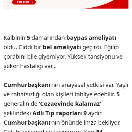
Kalbinin
5
damarından
baypas ameliyatı
oldu. Ciddi bir
bel ameliyatı
geçirdi. Eğilip
çorabını bile giyemiyor. Yüksek tansiyonu ve
şeker hastalığı var...
Cumhurbaşkanı
’nın anayasal yetkisi var. Yaşlı
ve rahatsızlığı olan kişileri tahliye edebilir.
5
generalin de
‘Cezaevinde kalamaz’
şeklindeki
Adli Tıp
raporları 9
aydır
Cumhurbaşkanı
’nın önünde imza bekliyor.
Çok büyük endişe taşıyorum. Kim
84