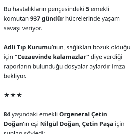
Bu hastalıkların pençesindeki
5
emekli
komutan
937 gündür
hücrelerinde yaşam
savaşı veriyor.
Adli Tıp Kurumu
’nun, sağlıkları bozuk olduğu
için
“Cezaevinde kalamazlar”
diye verdiği
raporların bulunduğu dosyalar aylardır imza
bekliyor.
★★★
84
yaşındaki emekli
Orgeneral Çetin
Doğan
’ın eşi
Nilgül Doğan
,
Çetin Paşa
için
şunları söyledi: