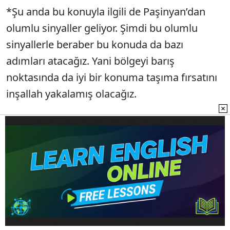
*Şu anda bu konuyla ilgili de Paşinyan’dan
olumlu sinyaller geliyor. Şimdi bu olumlu
sinyallerle beraber bu konuda da bazı
adımları atacağız. Yani bölgeyi barış
noktasında da iyi bir konuma taşıma fırsatını
inşallah yakalamış olacağız.
*Ay sonunda Sayın Putin’le yapacağımız
görüşmede bunlar da tabi konunun içinde yer
alacak. Böylece Türkiye-Rusya ilişkilerinde
inşallah çok daha güçlü, çok daha farklı bir
döneme girmiş olacağız.
SOSYAL MEDYA DÜZENLEMESİ