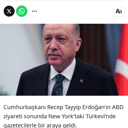
Cumhurbaşkanı Erdoğan, New York'taki
Türkevi'nde gazetecilere açıklamalarda
bulundu. ABD-Türkiye ilişkileriyle ilgili Erdoğan,
"Şu an gidiş pek hayra alamet değil" dedi.
Erdoğan, fahiş fiyatlarla ilgili de 5 zincir
marketi işaret etti.
Cumhurbaşkanı Recep Tayyip Erdoğan’ın ABD
ziyareti sonunda New York’taki Türkevi’nde
gazetecilerle bir araya geldi.