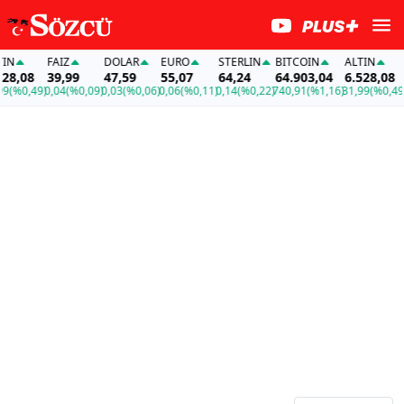
FAİZ
DOLAR
EURO
STERLIN
BITCOIN
ALTIN
FAİZ
08
39,99
47,59
55,07
64,24
64.903,04
6.528,08
39,
,49)
0,04
(%0,09)
0,03
(%0,06)
0,06
(%0,11)
0,14
(%0,22)
740,91
(%1,16)
31,99
(%0,49)
0,04