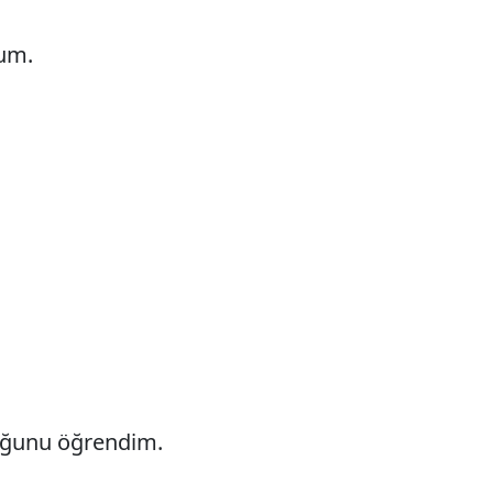
dum.
uğunu öğrendim.