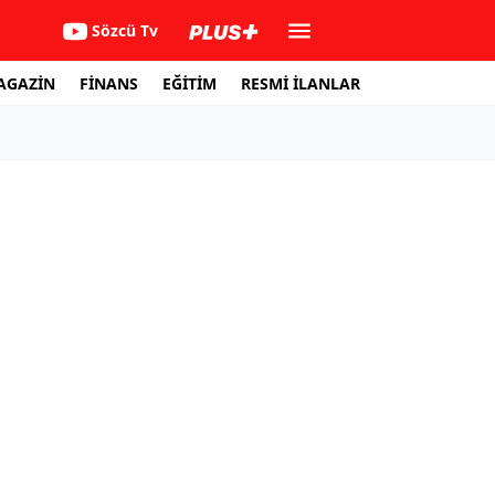
Sözcü Tv
AGAZİN
FİNANS
EĞİTİM
RESMİ İLANLAR