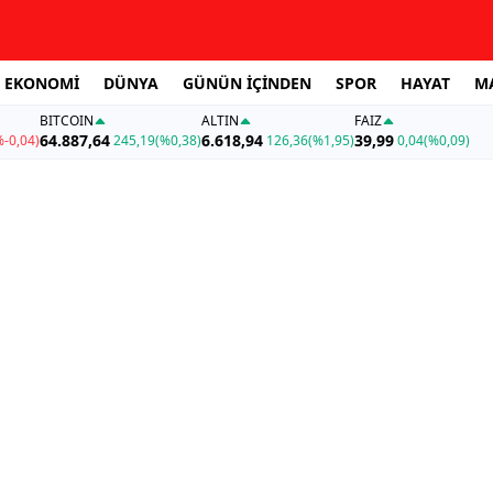
EKONOMİ
DÜNYA
GÜNÜN İÇİNDEN
SPOR
HAYAT
M
BITCOIN
ALTIN
FAİZ
64.887,64
6.618,94
39,99
%-0,04)
245,19
(%0,38)
126,36
(%1,95)
0,04
(%0,09)