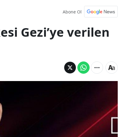
Abone Ol
esi Gezi’ye verilen
Erdoğan’ın öfkesi Gezi’ye