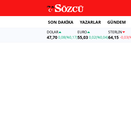
SON DAKİKA
YAZARLAR
GÜNDEM
DOLAR
EURO
STERLIN
47,70
55,03
64,15
0,08
(%0,17)
0,02
(%0,04)
-0,03
(