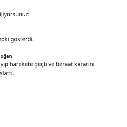
iliyorsunuz:
pki gösterdi.
doğan
ayıp harekete geçti ve beraat kararını
lattı.