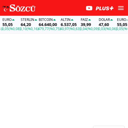
URO
STERLIN
BITCOIN
ALTIN
FAİZ
DOLAR
EURO
,05
64,20
64.640,00
6.537,05
39,99
47,60
55,05
05
(%0,08)
0,10
(%0,16)
479,77
(%0,75)
40,97
(%0,63)
0,04
(%0,09)
0,03
(%0,06)
0,05
(%0,08