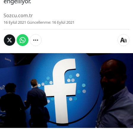
engelliyor.
Sozcu.com.tr
16 Eylül 2021
Güncellenme:
16 Eylül 2021
Uzun süredir kullanıcılarının kişisel bilgilerine
erişebildiği iddiasıyla etik tartışmalarının
odağında olan sosyal medya platformu Facebook,
sansüre başladı. SÖZCÜ gazetesinin 3 milyon 675
bin kişinin takip ettiği hesabından yapılan
paylaşımlara sınırlama getiren Facebook,
kullanıcıların doğru ve tarafsız haberlere erişimini
engelliyor.