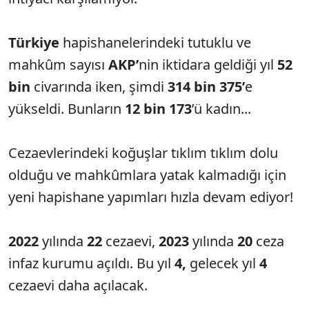
Türkiye
hapishanelerindeki tutuklu ve
mahkûm sayısı
AKP’
nin iktidara geldiği yıl
52
bin
civarında iken, şimdi
314 bin 375’
e
yükseldi. Bunların
12 bin 173
’ü kadın...
Cezaevlerindeki koğuşlar tıklım tıklım dolu
olduğu ve mahkûmlara yatak kalmadığı için
yeni hapishane yapımları hızla devam ediyor!
2022
yılında
22
cezaevi,
2023
yılında
20
ceza
infaz kurumu açıldı. Bu yıl
4,
gelecek yıl
4
cezaevi daha açılacak.