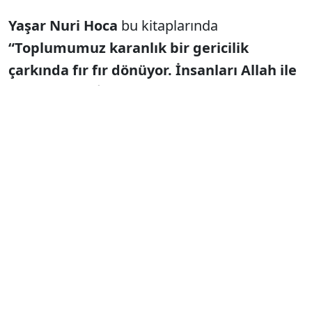
Yaşar Nuri Hoca
bu kitaplarında
“Toplumumuz karanlık bir gericilik
çarkında fır fır dönüyor. İnsanları Allah ile
aldatıyorlar. İslâm’la zerre kadar ilişiği
olmayanlar, dini kullanıp din duygusu
sömürüsü ile halkı soyuyor”
diye
“din
ticareti”
yapan herkesi eleştiriyordu.
Yaşar Nuri Öztürk
’ün sert sözlerle kınadığı
“Tarikat ve cemaatler”
şimdi
Millî Eğitim
Siste mize
girmiş durumda. Okullarda
programlar yapıyor,
“Biz onlara sivil toplum
örgütleri diyoruz”
diyerek tarikatları