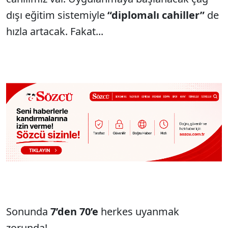
dışı eğitim sistemiyle
“diplomalı cahiller”
de
hızla artacak. Fakat...
Sonunda
7’den 70’e
herkes uyanmak
zorunda!