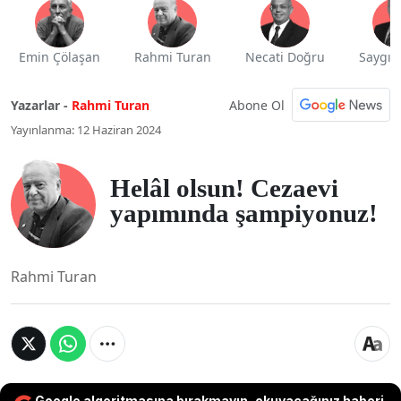
Emin Çölaşan
Rahmi Turan
Necati Doğru
Saygı 
Abone Ol
Yazarlar -
Rahmi Turan
Yayınlanma: 12 Haziran 2024
Helâl olsun! Cezaevi
yapımında şampiyonuz!
Rahmi Turan
Google algoritmasına bırakmayın, okuyacağınız haberi