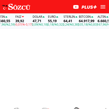
FAİZ
DOLAR
EURO
STERLIN
BITCOIN
ALTIN
55
39,92
47,71
55,19
64,41
64.917,99
6.660,55
%2,59)
-0,07
(%-0,17)
0,09
(%0,18)
0,18
(%0,32)
0,24
(%0,38)
535,18
(%0,83)
167,96
(%2,59)