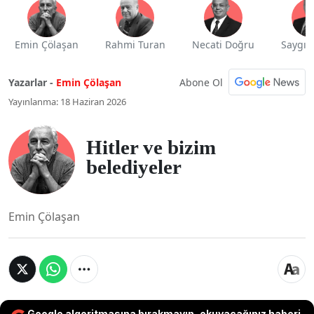
Emin Çölaşan
Rahmi Turan
Necati Doğru
Saygı 
Abone Ol
Yazarlar -
Emin Çölaşan
Yayınlanma: 18 Haziran 2026
Hitler ve bizim
belediyeler
Emin Çölaşan
Google algoritmasına bırakmayın, okuyacağınız haberi