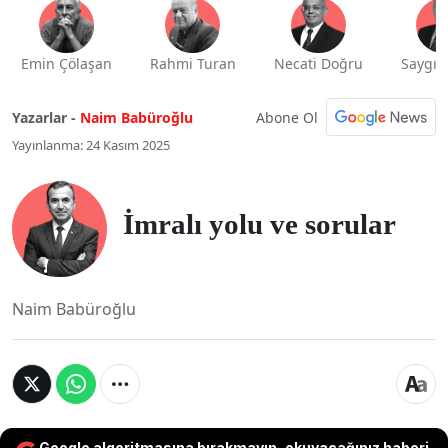
Emin Çölaşan
Rahmi Turan
Necati Doğru
Saygı 
Abone Ol
Yazarlar -
Naim Babüroğlu
Yayınlanma: 24 Kasım 2025
İmralı yolu ve sorular
Naim Babüroğlu
Google algoritmasına bırakmayın, okuyacağınız haberi