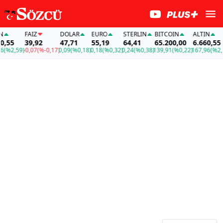
FAİZ
DOLAR
EURO
STERLIN
BITCOIN
ALTIN
,55
39,92
47,71
55,19
64,41
65.200,00
6.660,55
(%2,59)
-0,07
(%-0,17)
0,09
(%0,18)
0,18
(%0,32)
0,24
(%0,38)
139,91
(%0,22)
167,96
(%2,5