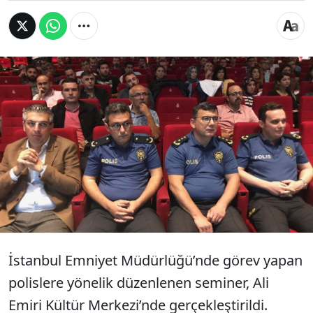
İstanbul Polisi’ne Türkiye Disleksi Erken Tanı ve
Eğitim Vakfı tarafından, çocuklardaki disleksi,
öğrenme güçlüğü, hiperaktivite hakkında
seminer düzenlendi. Seminerde, disleksinin
tanımı, tedavi yöntemlerinin yanısıra özel bir
danışma hattı kurulduğu da aktarıldı.
İstanbul Emniyet Müdürlüğü’nde görev yapan
polislere yönelik düzenlenen seminer, Ali
Emiri Kültür Merkezi’nde gerçekleştirildi.