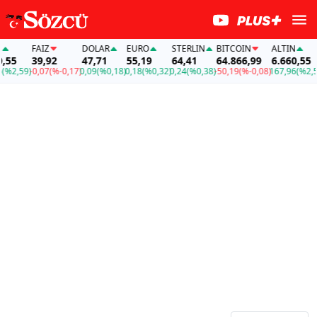
FAİZ
DOLAR
EURO
STERLIN
BITCOIN
ALTIN
F
5
39,92
47,71
55,19
64,41
64.866,99
6.660,55
2,59)
-0,07
(%-0,17)
0,09
(%0,18)
0,18
(%0,32)
0,24
(%0,38)
-50,19
(%-0,08)
167,96
(%2,59)
-