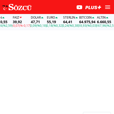
FAİZ
DOLAR
EURO
STERLIN
BITCOIN
ALTIN
F
5
39,92
47,71
55,19
64,41
64.975,94
6.660,55
3
2,59)
-0,07
(%-0,17)
0,09
(%0,18)
0,18
(%0,32)
0,24
(%0,38)
18,93
(%0,03)
167,96
(%2,59)
-0