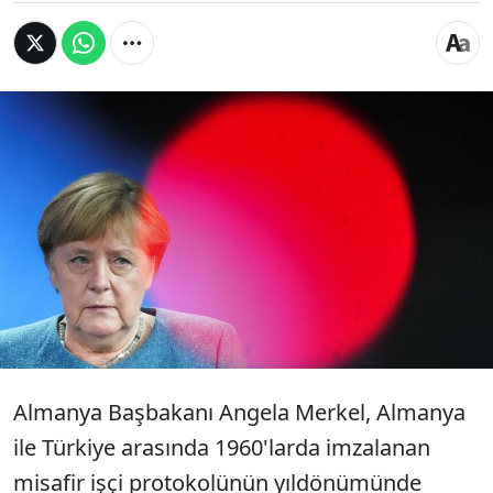
Almanya'nın Türkiye ile 1960'larda imzaladığı
misafir işçi programının 60'ıncı yılında
konuşan Başbakan Angela Merkel, "Birinin
ismi Klaus ya da Erika değil diye entegrasyon 7
nesildir süren ve asla bitmeyen bir şey
değildir" dedi.
Almanya Başbakanı Angela Merkel, Almanya
ile Türkiye arasında 1960'larda imzalanan
misafir işçi protokolünün yıldönümünde