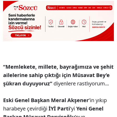
“Memlekete, millete, bayrağımıza ve şehit
ailelerine sahip çıktığı için Müsavat Bey’e
şükran duyuyoruz”
diyenlere rastlıyorum...
Eski Genel Başkan Meral Akşener
’in yıkıp
harabeye çevirdiği
İYİ Parti
’yi
Yeni Genel
Başkan Müsavat Dervişoğlu
’nun