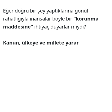
Eğer doğru bir şey yaptıklarına gönül
rahatlığıyla inansalar böyle bir
“korunma
maddesine”
ihtiyaç duyarlar mıydı?
Kanun, ülkeye ve millete yarar
getirecekse uygulayanlar neden
dokunulmazlık istiyor?
Peki, böyle bir madde ne kadar geçerli olur?
“Dokunulmazlık”
onları kurtarır mı?
Bugün için tamam ama ya gelecekte ne olur,
bilinmez!