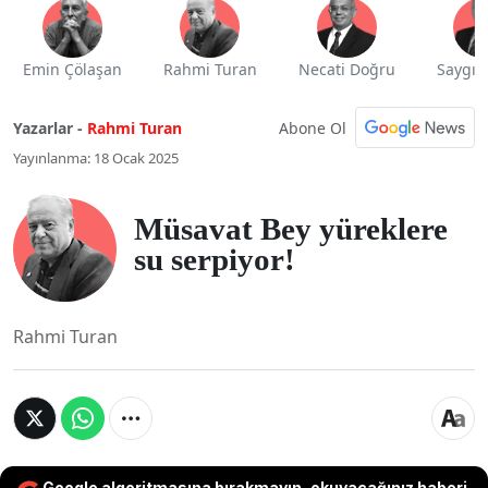
Emin Çölaşan
Rahmi Turan
Necati Doğru
Saygı 
Abone Ol
Yazarlar -
Rahmi Turan
Yayınlanma: 18 Ocak 2025
Müsavat Bey yüreklere
su serpiyor!
Rahmi Turan
Google algoritmasına bırakmayın, okuyacağınız haberi