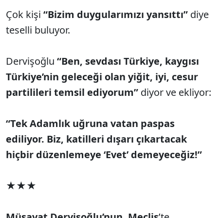
Çok kişi
“Bizim duygularımızı yansıttı”
diye
teselli buluyor.
Dervişoğlu
“Ben, sevdası Türkiye, kaygısı
Türkiye’nin geleceği olan yiğit, iyi, cesur
partilileri temsil ediyorum”
diyor ve ekliyor:
“Tek Adamlık uğruna vatan paspas
ediliyor. Biz, katilleri dışarı çıkartacak
hiçbir düzenlemeye ‘Evet’ demeyeceğiz!”
★★★
Müsavat Dervişoğlu’nun, Meclis
’te,