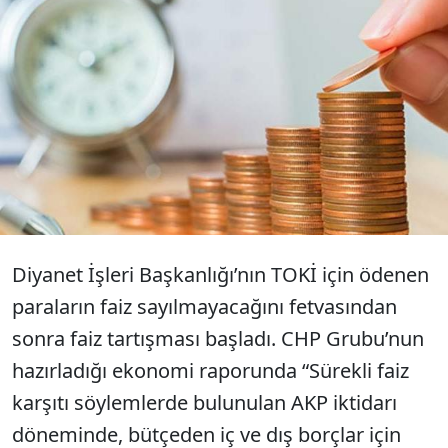
AKP iktidarı döneminde bütçeden iç ve dış
borçlar için toplam 932 milyar lira faiz
ödemesi yapıldı. Devlet, 2019 yılında ayda
ortalama 8.3 milyar lira, günde 247 milyon
lira faiz ödedi.
Diyanet İşleri Başkanlığı’nın TOKİ için ödenen
paraların faiz sayılmayacağını fetvasından
sonra faiz tartışması başladı. CHP Grubu’nun
hazırladığı ekonomi raporunda “Sürekli faiz
karşıtı söylemlerde bulunulan AKP iktidarı
döneminde, bütçeden iç ve dış borçlar için