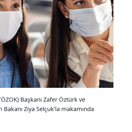
, salgında 300 bin öğrenci kaybetti. 936 kolej
OK Başkanı Zafer Öztürk, velilere teşvik verilmesi
apor sundu. Bakanlık, okul batışlarını doğrularken,
ısından teşvik veremeyecek.
(TÖZOK) Başkanı Zafer Öztürk ve
im Bakanı Ziya Selçuk’la makamında