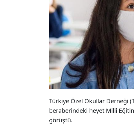
Özel okullar
kapandı. TÖZ
için MEB’e r
bütçe sıkınt
Türkiye Özel Okullar Derneği 
beraberindeki heyet Milli Eğit
görüştü.