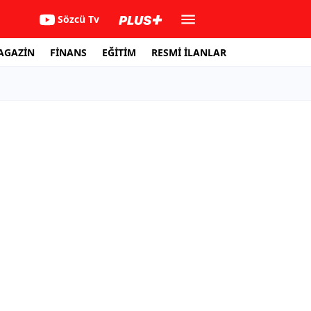
Sözcü Tv
AGAZİN
FİNANS
EĞİTİM
RESMİ İLANLAR