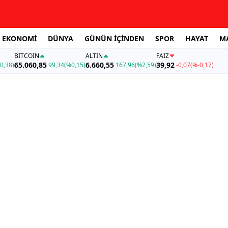
EKONOMİ
DÜNYA
GÜNÜN İÇİNDEN
SPOR
HAYAT
M
BITCOIN
ALTIN
FAİZ
65.060,85
6.660,55
39,92
0,38)
99,34
(%0,15)
167,96
(%2,59)
-0,07
(%-0,17)