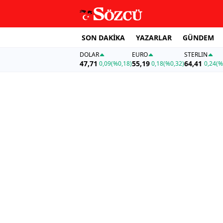
SON DAKİKA
YAZARLAR
GÜNDEM
DOLAR
EURO
STERLIN
47,71
55,19
64,41
0,09
(%0,18)
0,18
(%0,32)
0,24
(%