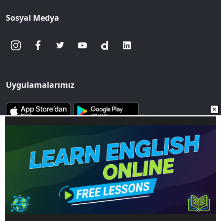
Sosyal Medya
Uygulamalarımız
www.sozcu.com.tr internet sitesinde yayınlanan yazı, haber ve
fotoğrafların her türlü telif hakkı Mega Ajans ve Rek. Tic. A.Ş'ye
aittir. İzin alınmadan, kaynak gösterilerek dahi
iktibas edilemez.
Copyright © 2023 - Tüm hakları saklıdır. Mega Ajans ve Rek.
Tic. A.Ş.