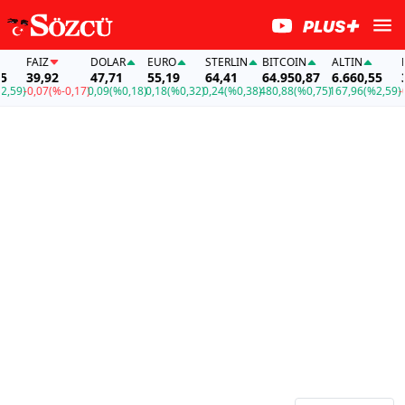
FAİZ
DOLAR
EURO
STERLIN
BITCOIN
ALTIN
FA
39,92
47,71
55,19
64,41
64.950,87
6.660,55
39
59)
-0,07
(%-0,17)
0,09
(%0,18)
0,18
(%0,32)
0,24
(%0,38)
480,88
(%0,75)
167,96
(%2,59)
-0,