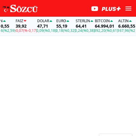
FAİZ
DOLAR
EURO
STERLIN
BITCOIN
ALTIN
F
5
39,92
47,71
55,19
64,41
64.994,01
6.660,55
3
,59)
-0,07
(%-0,17)
0,09
(%0,18)
0,18
(%0,32)
0,24
(%0,38)
392,20
(%0,61)
167,96
(%2,59)
-0