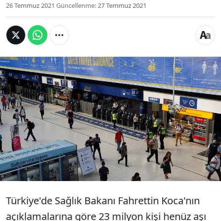
26 Temmuz 2021
Güncellenme:
27 Temmuz 2021
Corona virüsü aşılama süreci ve yaz mevsimi
devam ederken, birçok ülke kapılarını aşılanmış
turistlere açmaya başladı. Türkiye'de kullanılan
Sinovac ve Pfizer/BioNTech aşılarını ise Batı
ülkeleri kısmen kabul ediyor. Fakat ülkelere
girişte her ülkenin farklı bir uygulaması
bulunabiliyor.
Türkiye'de Sağlık Bakanı Fahrettin Koca'nın
açıklamalarına göre 23 milyon kişi henüz aşı