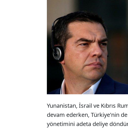
Yunanistan Başbak
Recep Tayyip Erdoğa
Rum Kesimi ile birl
Türkiye'nin hamlesi
şikayet Çipras'ın a
Yunanistan, İsrail ve Kıbrıs Ru
devam ederken, Türkiye'nin de
yönetimini adeta deliye döndür