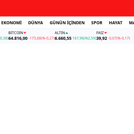
EKONOMİ
DÜNYA
GÜNÜN İÇİNDEN
SPOR
HAYAT
M
BITCOIN
ALTIN
FAİZ
64.816,00
6.660,55
39,92
0,38)
-175,68
(%-0,27)
167,96
(%2,59)
-0,07
(%-0,17)