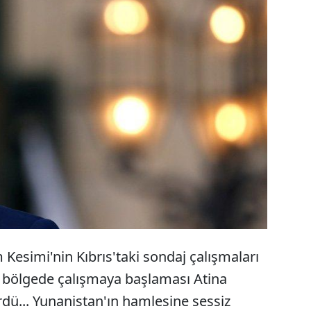
anı Aleksis Çipras, Lefkoşa'da Cumhurbaşkanı
n'ın sözlerine yanıt verdi. Bölgede İsrail ve Kıbrıs
ikte sondaj çalışmaları yapan fakat buna karşılık
nden rahatsız olarak Avrupa Birliği ve ABD'ye
çıklamasında adeta akıl tutulması yaşadığı görüldü.
m Kesimi'nin Kıbrıs'taki sondaj çalışmaları
 bölgede çalışmaya başlaması Atina
dü... Yunanistan'ın hamlesine sessiz