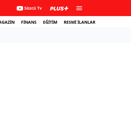
Sözcü Tv
AGAZİN
FİNANS
EĞİTİM
RESMİ İLANLAR