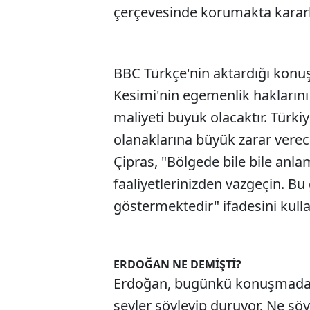
çerçevesinde korumakta kararlı
BBC Türkçe'nin aktardığı konu
Kesimi'nin egemenlik haklarını 
maliyeti büyük olacaktır. Türkiye
olanaklarına büyük zarar verec
Çipras, "Bölgede bile bile anl
faaliyetlerinizden vazgeçin. Bu 
göstermektedir" ifadesini kulla
ERDOĞAN NE DEMİŞTİ?
Erdoğan, bugünkü konuşmada "
şeyler söyleyip duruyor. Ne sö