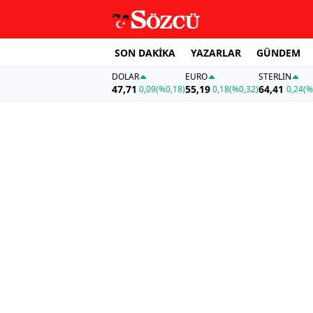
SON DAKİKA
YAZARLAR
GÜNDEM
DOLAR
EURO
STERLIN
47,71
55,19
64,41
0,09
(%0,18)
0,18
(%0,32)
0,24
(%