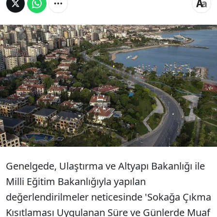
İçişleri Bakanlığı, 81 il valiliğine
kısıtlamalarda istisna kapsamına alınacak
kişilerle ilgili ek genelge gönderdi.
Genelgeye göre kısıtlamalardan muaf olacak
yerler ve kişilerin listesi genişletildi.
Genelgede, Ulaştırma ve Altyapı Bakanlığı ile
Milli Eğitim Bakanlığıyla yapılan
değerlendirilmeler neticesinde 'Sokağa Çıkma
Kısıtlaması Uygulanan Süre ve Günlerde Muaf