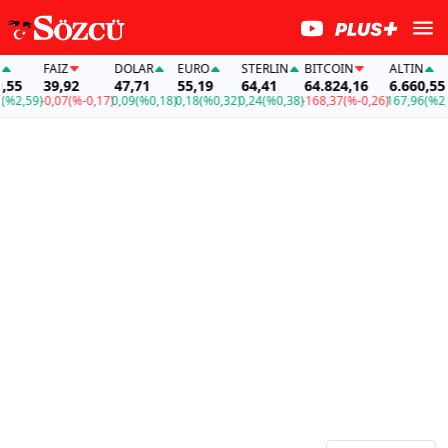
FAİZ
DOLAR
EURO
STERLIN
BITCOIN
ALTIN
5
39,92
47,71
55,19
64,41
64.824,16
6.660,55
2,59)
-0,07
(%-0,17)
0,09
(%0,18)
0,18
(%0,32)
0,24
(%0,38)
-168,37
(%-0,26)
167,96
(%2,59