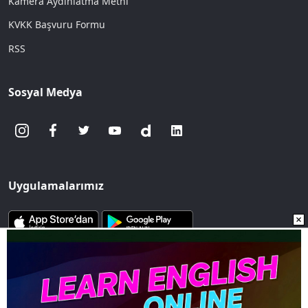
Kamera Aydınlatma Metni
KVKK Başvuru Formu
RSS
Sosyal Medya
Uygulamalarımız
www.sozcu.com.tr internet sitesinde yayınlanan yazı, haber ve
fotoğrafların her türlü telif hakkı Mega Ajans ve Rek. Tic. A.Ş'ye
aittir. İzin alınmadan, kaynak gösterilerek dahi