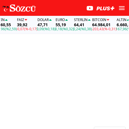
N
FAİZ
DOLAR
EURO
STERLIN
BITCOIN
ALTIN
0,55
39,92
47,71
55,19
64,41
64.984,01
6.660,5
6
(%2,59)
-0,07
(%-0,17)
0,09
(%0,18)
0,18
(%0,32)
0,24
(%0,38)
-203,43
(%-0,31)
167,96
(%2