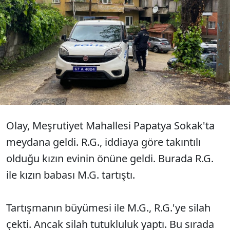
Zonguldak'ta 65 yaşındaki M.G., kızını
takıntı haline getirdiği iddia edilen R.G.
tarafından tabanca ile vurularak
yaralandı.
Olay, Meşrutiyet Mahallesi Papatya Sokak'ta
meydana geldi. R.G., iddiaya göre takıntılı
olduğu kızın evinin önüne geldi. Burada R.G.
ile kızın babası M.G. tartıştı.
Tartışmanın büyümesi ile M.G., R.G.'ye silah
çekti. Ancak silah tutukluluk yaptı. Bu sırada