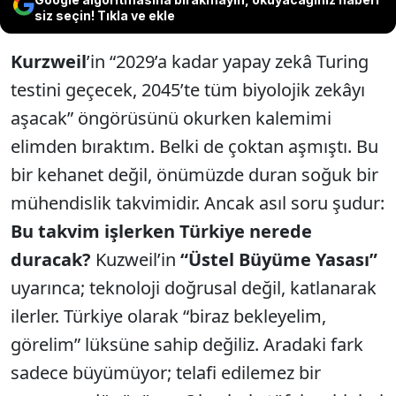
siz seçin! Tıkla ve ekle
Kurzweil
’in “2029’a kadar yapay zekâ Turing
testini geçecek, 2045’te tüm biyolojik zekâyı
aşacak” öngörüsünü okurken kalemimi
elimden bıraktım. Belki de çoktan aşmıştı. Bu
bir kehanet değil, önümüzde duran soğuk bir
mühendislik takvimidir. Ancak asıl soru şudur:
Bu takvim işlerken Türkiye nerede
duracak?
Kuzweil’in
“Üstel Büyüme Yasası”
uyarınca; teknoloji doğrusal değil, katlanarak
ilerler. Türkiye olarak “biraz bekleyelim,
görelim” lüksüne sahip değiliz. Aradaki fark
sadece büyümüyor; telafi edilemez bir