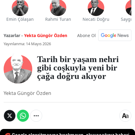
Emin Çölaşan
Rahmi Turan
Necati Doğru
Saygı 
Abone Ol
Yazarlar -
Yekta Güngör Özden
Yayınlanma: 14 Mayıs 2026
Tarih bir yaşam nehri
gibi coşkuyla yeni bir
çağa doğru akıyor
Yekta Güngör Özden
Google algoritmasına bırakmayın, okuyacağınız haberi