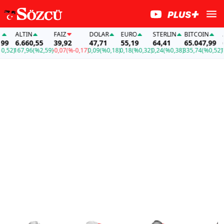
ALTIN
FAİZ
DOLAR
EURO
STERLIN
BITCOIN
ALT
6.660,55
39,92
47,71
55,19
64,41
65.047,99
6.6
2)
167,96
(%2,59)
-0,07
(%-0,17)
0,09
(%0,18)
0,18
(%0,32)
0,24
(%0,38)
335,74
(%0,52)
167,