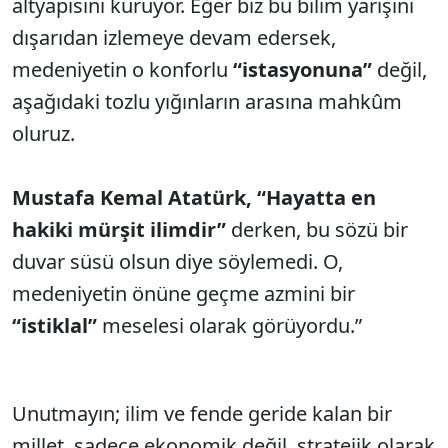
altyapısını kuruyor. Eğer biz bu bilim yarışını
dışarıdan izlemeye devam edersek,
medeniyetin o konforlu
“istasyonuna”
değil,
aşağıdaki tozlu yığınların arasına mahkûm
oluruz.
Mustafa Kemal Atatürk, “Hayatta en
hakiki mürşit ilimdir”
derken, bu sözü bir
duvar süsü olsun diye söylemedi. O,
medeniyetin önüne geçme azmini bir
“istiklal”
meselesi olarak görüyordu.”
Unutmayın; ilim ve fende geride kalan bir
millet, sadece ekonomik değil, stratejik olarak