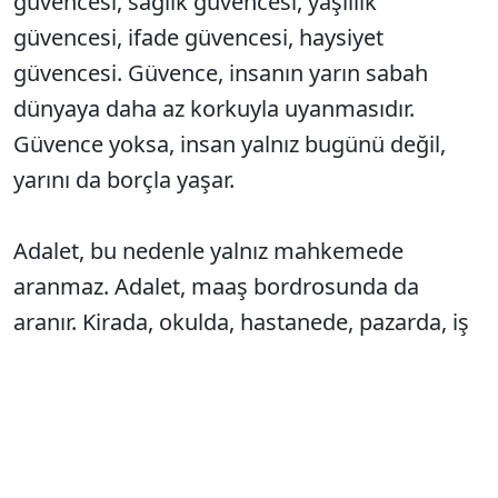
güvencesi, sağlık güvencesi, yaşlılık
güvencesi, ifade güvencesi, haysiyet
güvencesi. Güvence, insanın yarın sabah
dünyaya daha az korkuyla uyanmasıdır.
Güvence yoksa, insan yalnız bugünü değil,
yarını da borçla yaşar.
Adalet, bu nedenle yalnız mahkemede
aranmaz. Adalet, maaş bordrosunda da
aranır. Kirada, okulda, hastanede, pazarda, iş
yerinde, yolda, dijital ekranda, kamu
kapısında, aile sofrasında aranır.
Adalet,
yaşamın her yerine dokunmadıkça eksik
kalır
. Çünkü ortalama insan adaleti felsefe