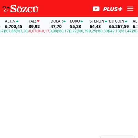
ALTIN
FAİZ
DOLAR
EURO
STERLIN
BITCOIN
ALTI
6.700,45
39,92
47,70
55,23
64,43
65.267,59
6.70
)
207,86
(%3,20)
-0,07
(%-0,17)
0,08
(%0,17)
0,22
(%0,39)
0,25
(%0,39)
942,13
(%1,47)
207,8