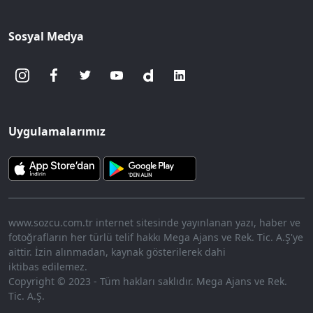
Sosyal Medya
Uygulamalarımız
www.sozcu.com.tr internet sitesinde yayınlanan yazı, haber ve
fotoğrafların her türlü telif hakkı Mega Ajans ve Rek. Tic. A.Ş'ye
aittir. İzin alınmadan, kaynak gösterilerek dahi
iktibas edilemez.
Copyright © 2023 - Tüm hakları saklıdır. Mega Ajans ve Rek.
Tic. A.Ş.