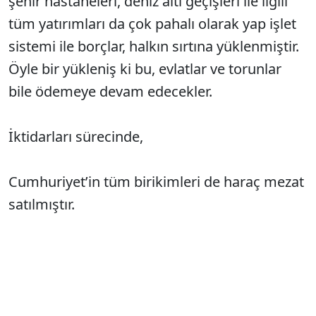
şehir hastaneleri, deniz altı geçişleri ile ilgili
tüm yatırımları da çok pahalı olarak yap işlet
sistemi ile borçlar, halkın sırtına yüklenmiştir.
Öyle bir yükleniş ki bu, evlatlar ve torunlar
bile ödemeye devam edecekler.
İktidarları sürecinde,
Cumhuriyet’in tüm birikimleri de haraç mezat
satılmıştır.
Sonuçta ülke ekonomisi durma noktasına
gelmiş, ülke inanılmaz borç batağına
saplandığı için, dış kaynaklara döviz bazında