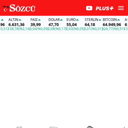
ALTIN
FAİZ
DOLAR
EURO
STERLIN
BITCOIN
ALTIN
6.631,36
39,99
47,70
55,04
64,18
64.949,96
6.631
138,78
(%2,14)
0,04
(%0,09)
0,08
(%0,17)
0,03
(%0,05)
0,01
(%0,01)
326,77
(%0,51)
138,78
(