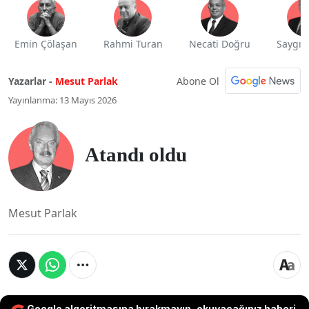
Emin Çölaşan
Rahmi Turan
Necati Doğru
Saygı 
Abone Ol
Yazarlar -
Mesut Parlak
Yayınlanma: 13 Mayıs 2026
Atandı oldu
Mesut Parlak
Google algoritmasına bırakmayın, okuyacağınız haberi