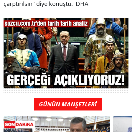
çarptırılsın" diye konuştu. DHA
GÜNÜN MANŞETLERİ