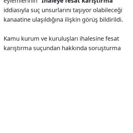
eylemlerinin
“İhaleye fesat karıştırma”
iddiasıyla suç unsurlarını taşıyor olabileceği
kanaatine ulaşıldığına ilişkin görüş bildirildi.
Kamu kurum ve kuruluşları ihalesine fesat
karıştırma suçundan hakkında soruşturma
açılan ve bilirkişi raporu düzenlenen
Serbülend Danış, 3. dalga operasyonunun
firari isimlerindendi.
17 Haziran 2025
tarihinde İBB dosyası kapsamında itirafçı
oldu. Uygulanan ev hapsi de kaldırıldı.
Serbülend Danış, vermiş olduğu
etkin
pişmanlık ifadesinde
, İBB Yol Bakım ve