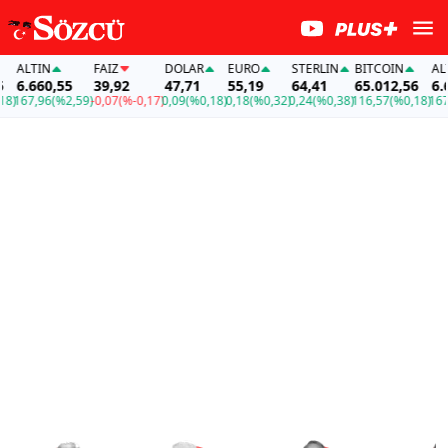
TIN
FAİZ
DOLAR
EURO
STERLIN
BITCOIN
ALTIN
660,55
39,92
47,71
55,19
64,41
65.012,56
6.660,
7,96
(%2,59)
-0,07
(%-0,17)
0,09
(%0,18)
0,18
(%0,32)
0,24
(%0,38)
116,57
(%0,18)
167,96
(%