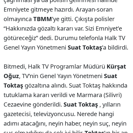
Emniyete gitmeye hazırdı. Arayan-soran
olmayınca
TBMM
’ye gitti. Çıkışta polisler
“Hakkınızda gözaltı kararı var. Sizi Emniyet’e
götüreceğiz” dedi. Durumu telefonla Halk TV
Genel Yayın Yönetmeni
Suat Toktaş
’a bildirdi.
Bitmedi, Halk TV Programlar Müdürü
Kürşat
Oğuz
, TV’nin Genel Yayın Yönetmeni
Suat
Toktaş
gözaltına alındı. Suat Toktaş hakkında
tutuklama kararı verildi ve Marmara (Silivri)
Cezaevine gönderildi.
Suat Toktaş
, yılların
gazetecisi, televizyoncusu. Nerede hangi
adımı atacağını, neyin haber, neyin suç, neyin
suç olmadığını da çok iyi bilir.
Toktaş
’ın bir an