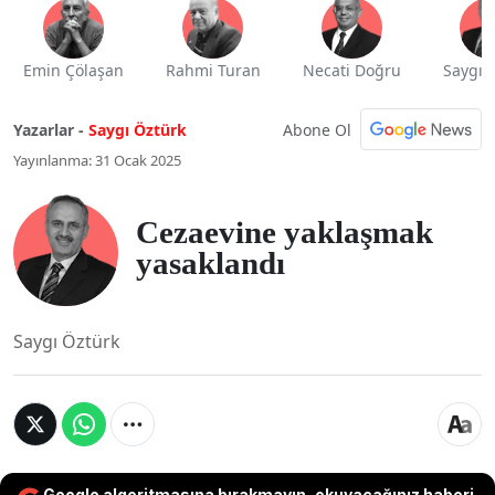
Emin Çölaşan
Rahmi Turan
Necati Doğru
Saygı 
Abone Ol
Yazarlar -
Saygı Öztürk
Yayınlanma: 31 Ocak 2025
Cezaevine yaklaşmak
yasaklandı
Saygı Öztürk
Google algoritmasına bırakmayın, okuyacağınız haberi