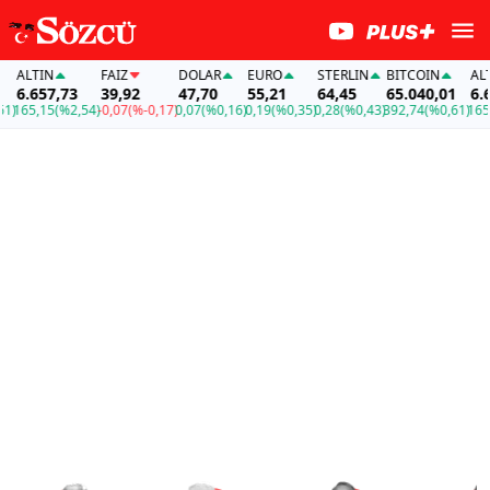
TIN
FAİZ
DOLAR
EURO
STERLIN
BITCOIN
ALTIN
657,73
39,92
47,70
55,21
64,45
65.040,01
6.657,
5,15
(%2,54)
-0,07
(%-0,17)
0,07
(%0,16)
0,19
(%0,35)
0,28
(%0,43)
392,74
(%0,61)
165,15
(%