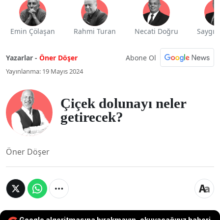
Emin Çölaşan
Rahmi Turan
Necati Doğru
Saygı 
Abone Ol
Yazarlar -
Öner Döşer
Yayınlanma: 19 Mayıs 2024
Çiçek dolunayı neler
getirecek?
Öner Döşer
Google algoritmasına bırakmayın, okuyacağınız haberi